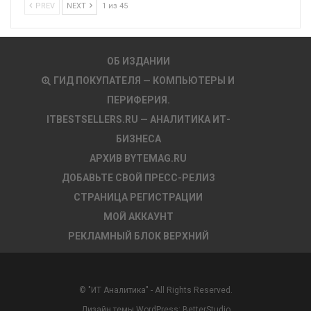
PREV
NEXT
1 из 45
ОБ ИЗДАНИИ
ГИД ПОКУПАТЕЛЯ — КОМПЬЮТЕРЫ И
ПЕРИФЕРИЯ.
ITBESTSELLERS.RU — АНАЛИТИКА ИТ-
БИЗНЕСА
АРХИВ BYTEMAG.RU
ДОБАВЬТЕ СВОЙ ПРЕСС-РЕЛИЗ
СТРАНИЦА РЕГИСТРАЦИИ
МОЙ АККАУНТ
РЕКЛАМНЫЙ БЛОК ВЕРХНИЙ
© "ИТ Аналитика" - All Rights Reserved.
Дизайн темы WordPress:
BetterStudio