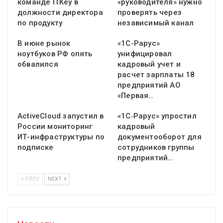
команде ITKey в
«руководителя» нужно
должности директора
проверять через
по продукту
независимый канал
В июне рынок
«1С-Рарус»
ноутбуков РФ опять
унифицировал
обвалился
кадровый учет и
расчет зарплаты 18
предприятий АО
«Первая…
ActiveCloud запустил в
«1С‑Рарус» упростил
России мониторинг
кадровый
ИТ-инфраструктуры по
документооборот для
подписке
сотрудников группы
предприятий…
PREV
NEXT