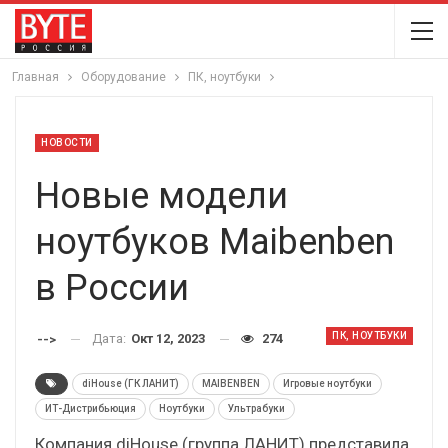
Главная
Оборудование
ПК, ноутбуки
НОВОСТИ
Новые модели
ноутбуков Maibenben
в России
ПК, НОУТБУКИ
Дата:
Окт 12, 2023
274
-->
diHouse (ГК ЛАНИТ)
MAIBENBEN
Игровые ноутбуки
ИТ-Дистрибьюция
Ноутбуки
Ультрабуки
Компания diHouse (группа ЛАНИТ) представила