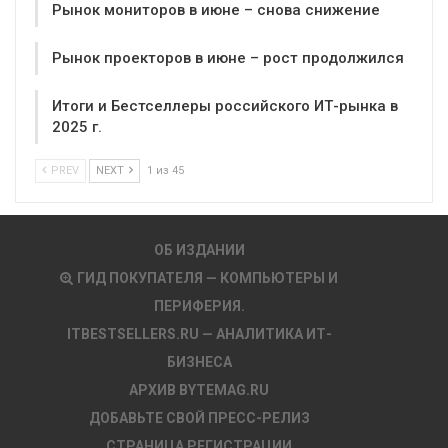
Рынок мониторов в июне – снова снижение
Рынок проекторов в июне – рост продолжился
Итоги и Бестселлеры российского ИТ-рынка в
2025 г.
PREV
NEXT
1 из 45
ОБ ИЗДАНИИ
ГИД ПОКУПАТЕЛЯ — КОМПЬЮТЕРЫ И
ПЕРИФЕРИЯ.
ITBESTSELLERS.RU — АНАЛИТИКА ИТ-
БИЗНЕСА
АРХИВ BYTEMAG.RU
ДОБАВЬТЕ СВОЙ ПРЕСС-РЕЛИЗ
СТРАНИЦА РЕГИСТРАЦИИ