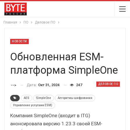
Главная
ПО
Деловое ПО
НОВОСТИ
Обновленная ESM-
платформа SimpleOne
ДЕЛОВОЕ ПО
Дата:
Окт 31, 2024
247
-->
AES
SimpleOne
Алгоритмы шифрования
Управление услугами ESM)
Компания SimpleOne (входит в ITG)
анонсировала версию 1.23.3 своей ESM-