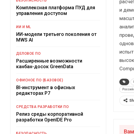
БЕЗОПАСНОСТЬ
расче
Комплексная платформа ПУД для
и дем
управления доступом
масшт
анали
ИИ И ML
ИИ-модели третьего поколения от
прове
MWS AI
однов
испыт
ДЕЛОВОЕ ПО
высок
Расширенные возможности
канбан-досок GreenData
Compu
ОФИСНОЕ ПО (БАЗОВОЕ)
BI-инструмент в офисных
Россий
редакторах Р7
Sh
СРЕДСТВА РАЗРАБОТКИ ПО
Релиз среды корпоративной
разработки OpenIDE Pro
Вам
БЕЗОПАСНОСТЬ