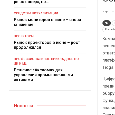
рывок вверх, но…
Краткий статистический
сборник от…
-->
СРЕДСТВА ВИЗУАЛИЗАЦИИ
Рынок мониторов в июне – снова
снижение
Россий
ПРОЕКТОРЫ
Компа
Рынок проекторов в июне – рост
решен
ИБП
продолжился
ответ
Подкосят ли глобальные угрозы
ПРОФЕССИОНАЛЬНОЕ ПРИКЛАДНОЕ ПО
платф
российский рынок ИБП?
ИИ И ML
Tioga 
Решение «Аксиома» для
управления промышленными
Цифро
активами
преди
обору
функц
Новости
анали
Совме