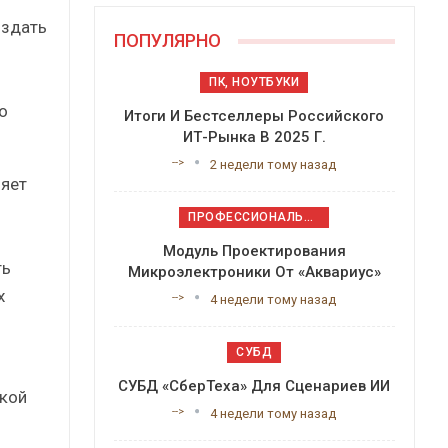
оздать
ПОПУЛЯРНО
ПК, НОУТБУКИ
о
Итоги И Бестселлеры Российского
ИТ-Рынка В 2025 Г.
-->
2 недели тому назад
яет
ПРОФЕССИОНАЛЬНОЕ ПРИКЛАДНОЕ ПО
Модуль Проектирования
ть
Микроэлектроники От «Аквариус»
х
-->
4 недели тому назад
СУБД
СУБД «СберТеха» Для Сценариев ИИ
кой
-->
4 недели тому назад