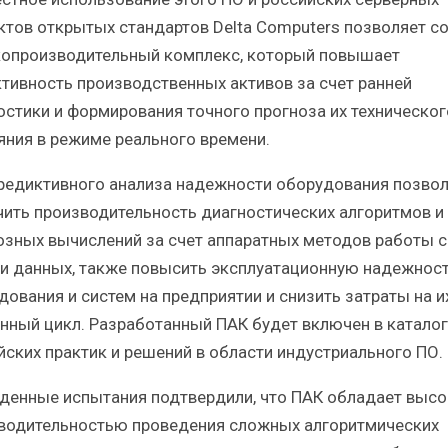
ктов открытых стандартов Delta Computers позволяет с
опроизводительный комплекс, который повышает
тивность производственных активов за счет ранней
остики и формирования точного прогноза их техническог
яния в режиме реального времени.
редиктивного анализа надежности оборудования позвол
чить производительность диагностических алгоритмов и
озных вычислений за счет аппаратных методов работы с
и данных, также повысить эксплуатационную надежнос
дования и систем на предприятии и снизить затраты на и
нный цикл. Разработанный ПАК будет включен в каталог
йских практик и решений в области индустриального ПО.
денные испытания подтвердили, что ПАК обладает высо
водительностью проведения сложных алгоритмических