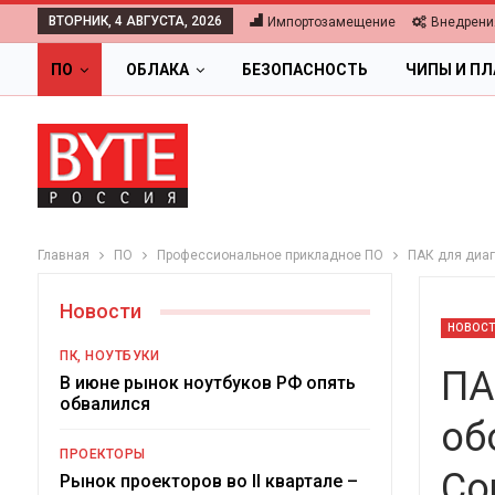
ВТОРНИК, 4 АВГУСТА, 2026
Импортозамещение
Внедрени
ПО
ОБЛАКА
БЕЗОПАСНОСТЬ
ЧИПЫ И П
Главная
ПО
Профессиональное прикладное ПО
ПАК для диаг
Новости
НОВОС
ПК, НОУТБУКИ
ПА
В июне рынок ноутбуков РФ опять
обвалился
об
ОБЛАКА
ПРОЕКТОРЫ
Co
Цифровая экономика 2026.
Рынок проекторов во II квартале –