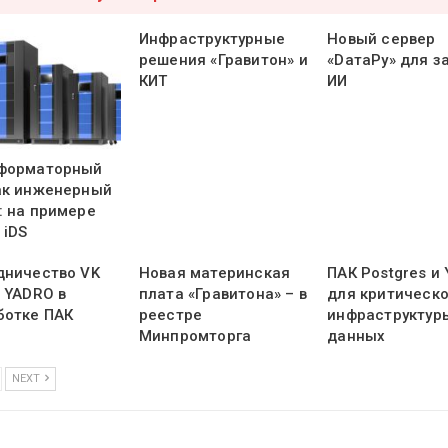
Инфраструктурные
Новый сервер
решения «Гравитон» и
«DатаРу» для з
КИТ
ИИ
форматорный
ак инженерный
: на примере
 iDS
дничество VK
Новая материнская
ПАК Postgres и
и YADRO в
плата «Гравитона» – в
для критическ
ботке ПАК
реестре
инфраструктур
Минпромторга
данных
NEXT