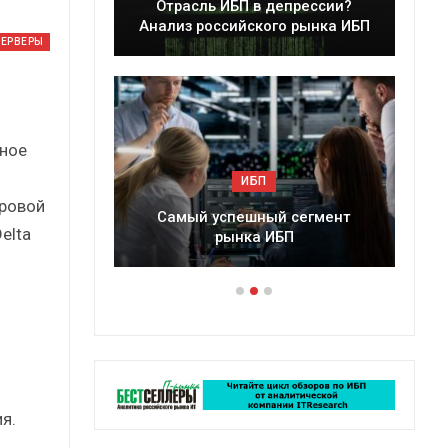
БП в депрессии?
Краткий статистический
ийского рынка ИБП
сборник от…
СЕРВЕРЫ
нное
ИБП
ИБП
фровой
пешный сегмент
Подкосят ли глобальные угрозы
elta
нка ИБП
российский рынок ИБП?
я.