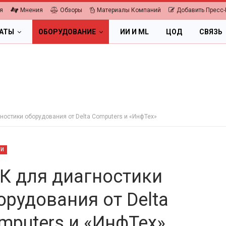
я
Мнения
Обзоры
Материалы Компаний
Добавить Пресс-
ЛАТЫ
ОБОРУДОВАНИЕ
ИИ И ML
ЦОД
СВЯЗЬ
ностики оборудования от Delta Computers и «ИнфТех»
ТИ
К для диагностики
орудования от Delta
ПК, НОУТБУКИ
mputers и «ИнфТех»