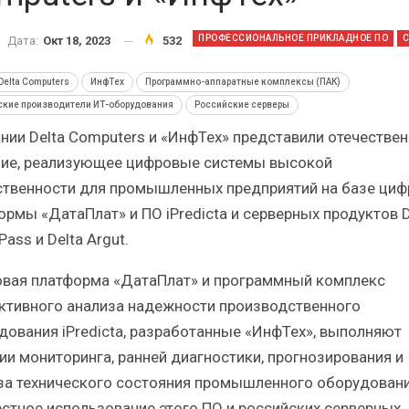
Итоги и Бестселлеры
Отрасль И
российского ИТ-рынка в 2025 г.
Анализ росс
ПРОФЕССИОНАЛЬНОЕ ПРИКЛАДНОЕ ПО
Дата:
Окт 18, 2023
532
Delta Computers
ИнфТех
Программно-аппаратные комплексы (ПАК)
ские производители ИТ-оборудования
Российские серверы
нии Delta Computers и «ИнфТех» представили отечестве
ие, реализующее цифровые системы высокой
ИБП
ственности для промышленных предприятий на базе ци
Отрасль ИБП в депрессии?
Самый ус
ормы «ДатаПлат» и ПО iPredicta и серверных продуктов D
Часть II.
ры
Pass и Delta Argut.
вая платформа «ДатаПлат» и программный комплекс
ктивного анализа надежности производственного
дования iPredicta, разработанные «ИнфТех», выполняют
ии мониторинга, ранней диагностики, прогнозирования и
за технического состояния промышленного оборудовани
стное использование этого ПО и российских серверных