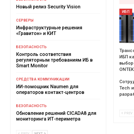
Новый релиз Security Vision
ИБП
СЕРВЕРЫ
Инфраструктурные решения
«Гравитон» и КИТ
БЕЗОПАСНОСТЬ
Транс
Контроль соответствия
ИБП к
регуляторным требованиям ИБ в
выбор
Smart Monitor
ONTEK
СРЕДСТВА КОММУНИКАЦИИ
Сотру
ИИ-помощник Naumen для
Tech 
операторов контакт-центров
разра
БЕЗОПАСНОСТЬ
Обновление решений CICADA8 для
PREV
мониторинга ИТ-периметра
PREV
NEXT