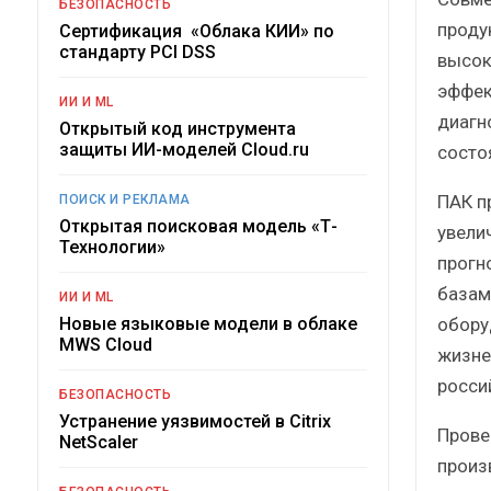
БЕЗОПАСНОСТЬ
проду
Сертификация «Облака КИИ» по
стандарту PCI DSS
высок
эффек
ИИ И ML
диагн
Открытый код инструмента
защиты ИИ-моделей Cloud.ru
состо
ПАК п
ПОИСК И РЕКЛАМА
Открытая поисковая модель «Т-
увели
Технологии»
прогн
базам
ИИ И ML
обору
Новые языковые модели в облаке
MWS Cloud
жизне
росси
БЕЗОПАСНОСТЬ
Устранение уязвимостей в Citrix
Прове
NetScaler
произ