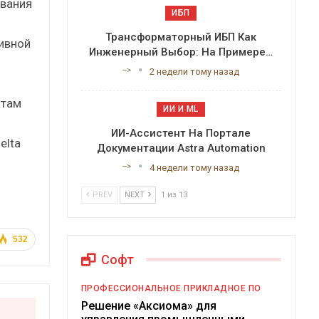
ования
ИБП
Трансформаторный ИБП Как
ивной
Инженерный Выбор: На Примере…
-->
2 недели тому назад
атам
ИИ И ML
ИИ-Ассистент На Портале
elta
Документации Astra Automation
-->
4 недели тому назад
PREV
NEXT
1 из 13
532
Софт
ПРОФЕССИОНАЛЬНОЕ ПРИКЛАДНОЕ ПО
Решение «Аксиома» для