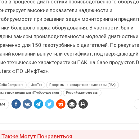
тов в процессе диагностики производственного оборуд
онстрирует высокие показатели надежности и
абируемости при решении задач мониторинга и предикт
тики большого парка оборудования. В частности, были
дены замеры производительности моделей диагностики
ременно для 150 газотурбинных двигателей. По результ
аний компании выпустили сертификат, подтверждающий
ие технические характеристики ПАК на базе продуктов D
ters с ПО «ИнфТех».
Delta Computers
ИнфТех
Программно-аппаратные комплексы (ПАК)
ские производители ИТ-оборудования
Российские серверы
are
 Также Могут Понравиться