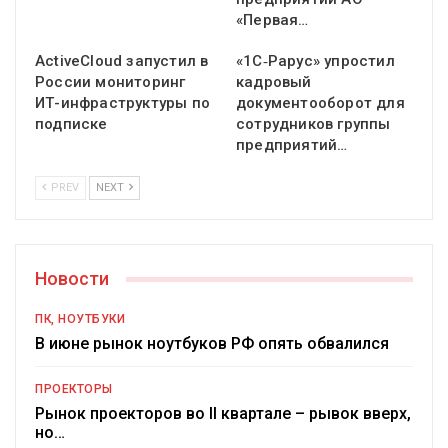
«Первая…
ActiveCloud запустил в
«1С‑Рарус» упростил
России мониторинг
кадровый
ИТ-инфраструктуры по
документооборот для
подписке
сотрудников группы
предприятий…
PREV
NEXT
Новости
ПК, НОУТБУКИ
В июне рынок ноутбуков РФ опять обвалился
ПРОЕКТОРЫ
Рынок проекторов во II квартале – рывок вверх,
но…