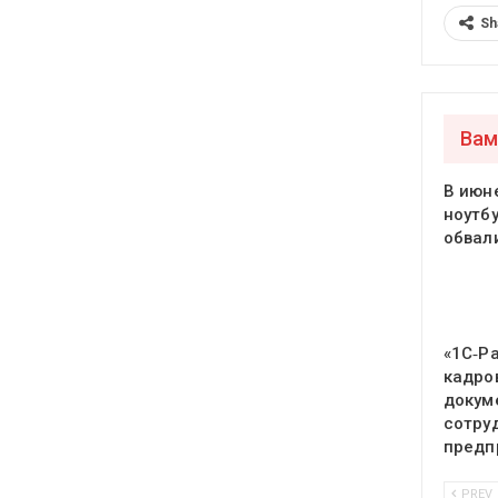
Sh
Вам
В июн
ноутб
обвал
«1С‑Р
кадро
докум
сотру
предп
PREV