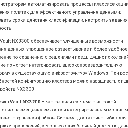
истраторам автоматизировать процессы классификации
ения политик для эффективного управления данными:
овить сроки действия классификации, настроить задания
ность.
Vault NX3300 обеспечивает улучшенные возможности
ния данных, упрощенное развертывание и более удобное
ление по сравнению с решениями предыдущих поколений
ие помогает интегрировать высокопроизводительную
орму в существующую инфраструктуру Windows. При рос
бностей конфигурацию кластера можно наращивать от д
тройств NX3300.
PowerVault NX3200
– это сетевая система с высокой
остью размещения емкости и интегрированным мощным
етевого хранения файлов. Система достаточно гибка для
ржки приложений, использующих блочный доступ к данн