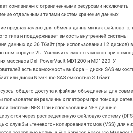
ает компаниям с ограниченными ресурсами исключить
ление отдельными типами систем хранения данных.
ие предназначено для обмена данными как файлового, т
ого типа и поддерживает емкость внутренней системы
ния данных до 36 Тбайт (при использовании 12 дисков) в
ктном корпусе 2U. Увеличить емкость можно при помощ
их массивов Dell PowerVault MD1200 и MD1220. У
ователей есть возможность выбора – диски SAS емкос
байт или диски Near-Line SAS емкостью 3 Тбайт.
есурсы общего доступа к файлам объединены для совм
ы пользователей различных платформ при помощи сетев
вой системы NFS. При использовании NFS данные
цируются через распределенную файловую систему (DFS)
ью службы «теневого» копирования томов (VSS) для ни
тся резервные копии, а File Services Resource Manager 