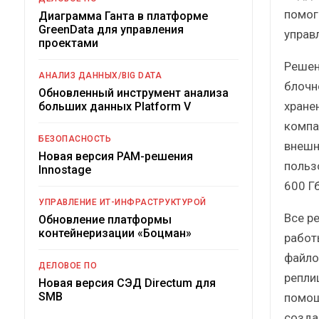
помог
Диаграмма Ганта в платформе
GreenData для управления
управ
проектами
Решен
АНАЛИЗ ДАННЫХ/BIG DATA
блочн
Обновленный инструмент анализа
хране
больших данных Platform V
компа
БЕЗОПАСНОСТЬ
внешн
Новая версия PAM-решения
польз
Innostage
600 Г
УПРАВЛЕНИЕ ИТ-ИНФРАСТРУКТУРОЙ
Все р
Обновление платформы
контейнеризации «Боцман»
работ
файло
ДЕЛОВОЕ ПО
репли
Новая версия СЭД Directum для
SMB
помощ
создаю