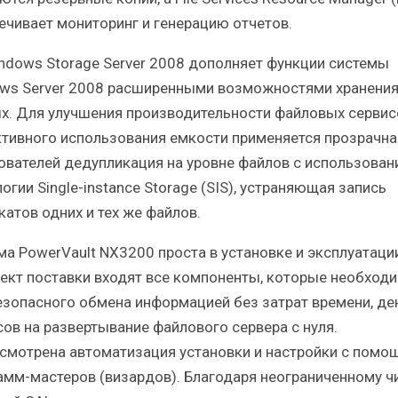
ечивает мониторинг и генерацию отчетов.
ndows Storage Server 2008 дополняет функции системы
ws Server 2008 расширенными возможностями хранени
х. Для улучшения производительности файловых сервис
тивного использования емкости применяется прозрачна
ователей дедупликация на уровне файлов с использован
огии Single-instance Storage (SIS), устраняющая запись
катов одних и тех же файлов.
ма PowerVault NX3200 проста в установке и эксплуатации
ект поставки входят все компоненты, которые необход
езопасного обмена информацией без затрат времени, ден
сов на развертывание файлового сервера с нуля.
смотрена автоматизация установки и настройки с помо
амм-мастеров (визардов). Благодаря неограниченному ч