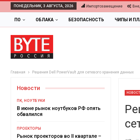
ПОНЕДЕЛЬНИК, 3 АВГУСТА, 2026
Импортозамещение
Вне
ПО
ОБЛАКА
БЕЗОПАСНОСТЬ
ЧИПЫ И П
Главная
Решения Dell PowerVault для сетевого хранения данных
Новости
НОВОС
ПК, НОУТБУКИ
Ре
В июне рынок ноутбуков РФ опять
обвалился
се
ОБЛАКА
ПРОЕКТОРЫ
Цифровая экономика 2026.
Рынок проекторов во II квартале –
-->