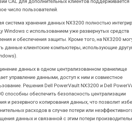
зий CAL для дополнительных клиентов поддерживается
ое число пользователей.
ая система хранения данных NX3200 полностью интегрир
ду Windows с использованием уже развернутых средств
ления и обеспечения защиты. Кроме того, на NX3200 мог
ть данные клиентские компьютеры, использующие друг
indows).
инение данных в одном централизованном хранилище
ает управление данными, доступ к ним и совместное
ьзование. Решения Dell PowerVault NX3200 и Dell PowerVa
0 способны обеспечить безопасность централизации
ния и резервного копирования данных, что позволит изб
нительных расходов в случае потери или неэффективног
щения данных и связанной с этим потери производитель