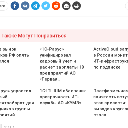
are
 Также Могут Понравиться
е рынок
«1С-Рарус»
ActiveCloud зап
уков РФ опять
унифицировал
в России монит
ился
кадровый учет и
ИТ-инфраструк
расчет зарплаты 18
по подписке
предприятий АО
«Первая…
арус» упростил
1С:ITILIUM обеспечил
Платформенна
вый
прозрачность ИТ-
занятость всту
ентооборот для
службы АО «КУМЗ»
этап зрелости:
дников группы
выводов кругло
риятий…
стола…
NEXT