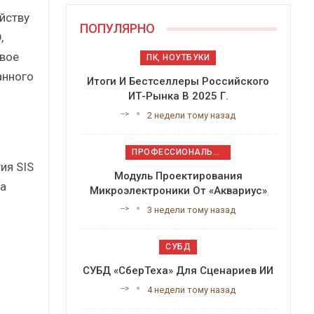
йству
ПОПУЛЯРНО
,
евое
ПК, НОУТБУКИ
анного
Итоги И Бестселлеры Российского
ИТ-Рынка В 2025 Г.
-->
2 недели тому назад
ПРОФЕССИОНАЛЬНОЕ ПРИКЛАДНОЕ ПО
ия SIS
Модуль Проектирования
на
Микроэлектроники От «Аквариус»
-->
3 недели тому назад
СУБД
СУБД «СберТеха» Для Сценариев ИИ
-->
4 недели тому назад