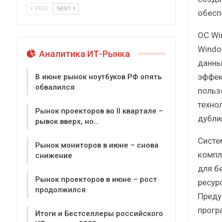
PREV
NEXT
обесп
ОС Wi
Windo
Аналитика ИТ-Рынка
данны
эффек
В июне рынок ноутбуков РФ опять
обвалился
польз
технол
Рынок проекторов во II квартале –
дубли
рывок вверх, но…
Систе
Рынок мониторов в июне – снова
компл
снижение
для б
Рынок проекторов в июне – рост
ресур
продолжился
Преду
прогр
Итоги и Бестселлеры российского