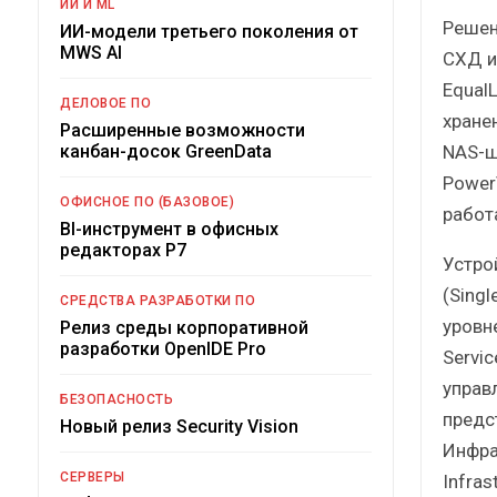
ИИ И ML
Решен
ИИ-модели третьего поколения от
MWS AI
СХД и
Equal
ДЕЛОВОЕ ПО
хране
Расширенные возможности
NAS-ш
канбан-досок GreenData
Power
ОФИСНОЕ ПО (БАЗОВОЕ)
работ
BI-инструмент в офисных
редакторах Р7
Устро
(Sing
СРЕДСТВА РАЗРАБОТКИ ПО
уровн
Релиз среды корпоративной
разработки OpenIDE Pro
Servi
управ
БЕЗОПАСНОСТЬ
предс
Новый релиз Security Vision
Инфра
СЕРВЕРЫ
Infras