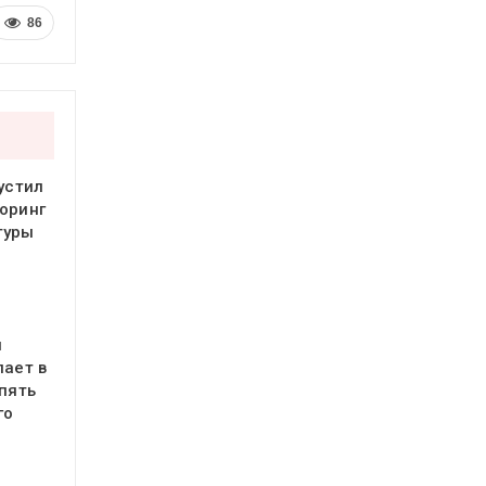
86
устил
оринг
туры
я
пает в
 пять
го