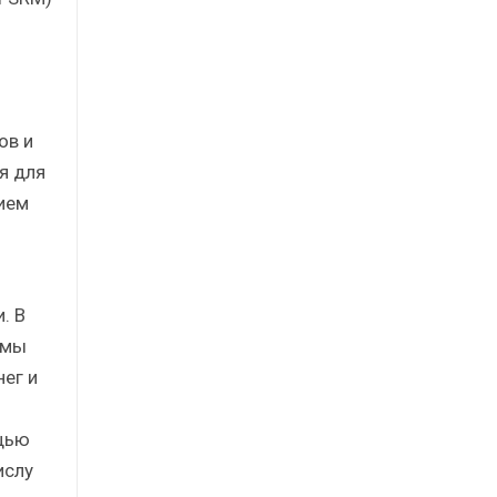
я
ов и
я для
ием
. В
имы
ег и
щью
ислу