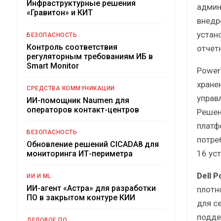
Инфраструктурные решения
админ
«Гравитон» и КИТ
внедр
устан
БЕЗОПАСНОСТЬ
Контроль соответствия
отчет
регуляторным требованиям ИБ в
Smart Monitor
Power
хране
СРЕДСТВА КОММУНИКАЦИИ
управ
ИИ-помощник Naumen для
операторов контакт-центров
Решен
платф
БЕЗОПАСНОСТЬ
потре
Обновление решений CICADA8 для
16 ус
мониторинга ИТ-периметра
Dell 
ИИ И ML
ИИ-агент «Астра» для разработки
плотн
ПО в закрытом контуре КИИ
для с
подде
ДЕЛОВОЕ ПО