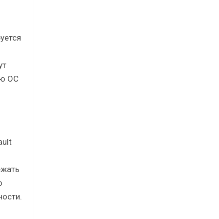
уется
ут
ую ОС
ult
ежать
о
ности.