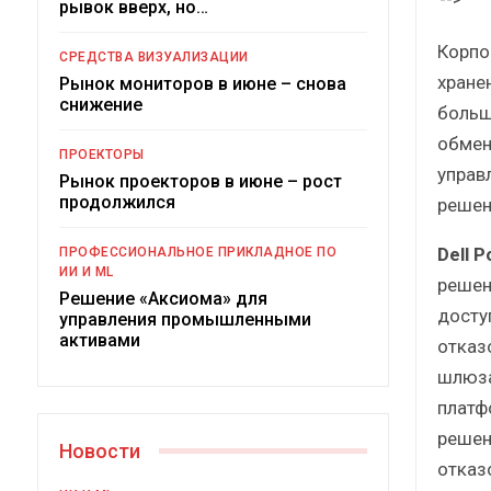
рывок вверх, но…
Краткий статистический
сборник от…
рос
Корпо
СРЕДСТВА ВИЗУАЛИЗАЦИИ
хране
Рынок мониторов в июне – снова
снижение
больш
обмен
ПРОЕКТОРЫ
управ
Рынок проекторов в июне – рост
ИБП
продолжился
решен
Подкосят ли глобальные угрозы
Dell 
ПРОФЕССИОНАЛЬНОЕ ПРИКЛАДНОЕ ПО
российский рынок ИБП?
ИИ И ML
решен
Решение «Аксиома» для
досту
управления промышленными
активами
отказ
шлюза
платф
решен
Новости
отказ