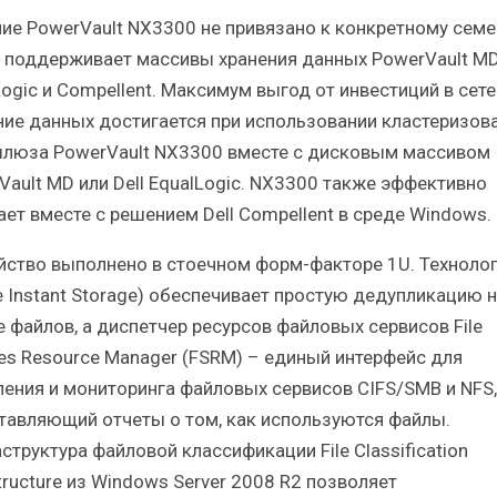
ие PowerVault NX3300 не привязано к конкретному семе
 поддерживает массивы хранения данных PowerVault MD
Logic и Compellent. Максимум выгод от инвестиций в сет
ние данных достигается при использовании кластеризов
люза PowerVault NX3300 вместе с дисковым массивом
Vault MD или Dell EqualLogic. NX3300 также эффективно
ает вместе с решением Dell Compellent в среде Windows.
йство выполнено в стоечном форм-факторе 1U. Технолог
le Instant Storage) обеспечивает простую дедупликацию 
е файлов, а диспетчер ресурсов файловых сервисов File
ces Resource Manager (FSRM) – единый интерфейс для
ления и мониторинга файловых сервисов CIFS/SMB и NFS,
тавляющий отчеты о том, как используются файлы.
структура файловой классификации File Classification
tructure из Windows Server 2008 R2 позволяет