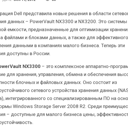
Итоги и Бестселлеры
Отрасль ИБП в депр
сийского ИТ-рынка в 2025 г.
Анализ российского р
рация Dell представила новые решения в области сетево
ния данных – PowerVault NX3300 и NX3200. Это системы
ой емкости, предназначенные для оптимизации хранени
а файлами и блоками данных, а также для эффективног
ления данными в компаниях малого бизнеса. Теперь эти
ИБП
ИБП
ия доступны в России.
Отрасль ИБП в депрессии?
Самый успешный с
PowerVault NX3300
– это комплексное аппаратно-програ
Часть II.
рынка ИБП
ие для хранения, управления, обмена и обеспечения выс
пности блочных и файловых данных. Оно состоит из
оустойчивого сетевого устройства хранения данных (NAS
), интегрированного со специализированным ПО на осн
ормы Windows Storage Server 2008 R2. Среди преимущес
ия – доступные для малого бизнеса цены, эффективност
оустойчивость.