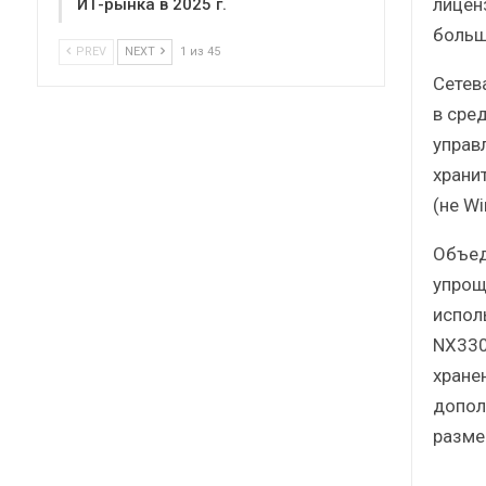
лицен
ИТ-рынка в 2025 г.
больш
PREV
NEXT
1 из 45
Сетев
в сре
управ
храни
(не W
Объед
упрощ
испол
NX330
хране
допол
разме