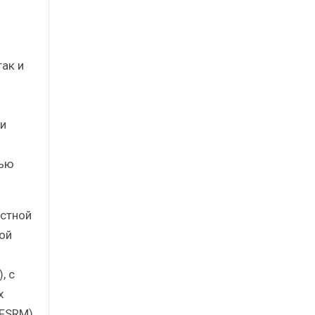
ак и
и
тью
естной
ой
, с
х
(FSRM)