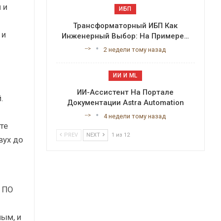
 и
ИБП
Трансформаторный ИБП Как
 и
Инженерный Выбор: На Примере…
-->
2 недели тому назад
ИИ И ML
ИИ-Ассистент На Портале
.
Документации Astra Automation
-->
4 недели тому назад
те
PREV
NEXT
1 из 12
вух до
 ПО
ым, и