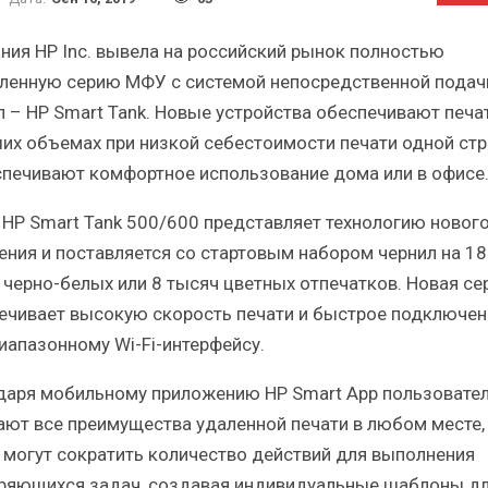
Краткий статистический
Итоги и Бестсел
сборник от…
российского ИТ-рынка 
ния HP Inc. вывела на российский рынок полностью
ленную серию МФУ с системой непосредственной подач
л – HP Smart Tank. Новые устройства обеспечивают печа
их объемах при низкой себестоимости печати одной ст
спечивают комфортное использование дома или в офисе
ИБП
ИБП
 HP Smart Tank 500/600 представляет технологию новог
косят ли глобальные угрозы
Отрасль ИБП в депр
ения и поставляется со стартовым набором чернил на 18
российский рынок ИБП?
Часть II.
 черно-белых или 8 тысяч цветных отпечатков. Новая се
ечивает высокую скорость печати и быстрое подключен
иапазонному Wi-Fi-интерфейсу.
даря мобильному приложению HP Smart App пользовате
ают все преимущества удаленной печати в любом месте,
 могут сократить количество действий для выполнения
ряющихся задач, создавая индивидуальные шаблоны д