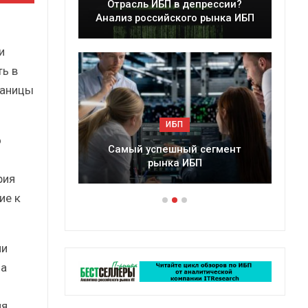
леры
Отрасль ИБП в депрессии?
в 2025 г.
Анализ российского рынка ИБП
и
ть в
раницы
.
ИБП
о
ессии?
Самый успешный сегмент
рынка ИБП
рия
ие к
ли
 а
ля