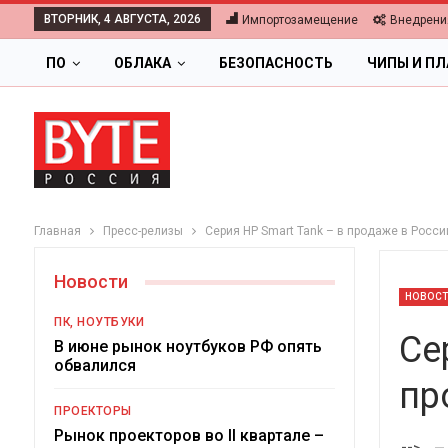
ВТОРНИК, 4 АВГУСТА, 2026
Импортозамещение
Внедрени
ПО
ОБЛАКА
БЕЗОПАСНОСТЬ
ЧИПЫ И П
Главная
Пресс-релизы
Серия HP Smart Tank – в продаже в Росси
Новости
НОВОС
ПК, НОУТБУКИ
Се
В июне рынок ноутбуков РФ опять
обвалился
пр
ПРОЕКТОРЫ
Ц
Рынок проекторов во II квартале –
-->