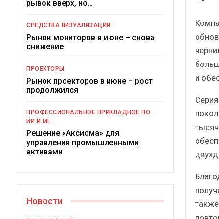
рывок вверх, но…
Компа
СРЕДСТВА ВИЗУАЛИЗАЦИИ
обнов
Рынок мониторов в июне – снова
снижение
черни
больш
ПРОЕКТОРЫ
и обе
Рынок проекторов в июне – рост
продолжился
Серия
Под
покол
ПРОФЕССИОНАЛЬНОЕ ПРИКЛАДНОЕ ПО
ИИ И ML
тысяч
Решение «Аксиома» для
обесп
управления промышленными
активами
двухд
Благо
получ
Новости
также
повто