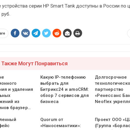
 устройства серии HP Smart Tank доступны в России по ц
 руб.
are
 Также Могут Понравиться
не
Какую IP-телефонию
Долгосрочное
ионного
выбрать для
технологическ
ния и удаления
Битрикс24 и amoCRM:
партнерство
ьных
обзор 7 сервисов для
«Ренессанс Бан
жений из
бизнеса
Neoflex укрепл
инов браузер…
ленный
Quorum от
Проект ООО «Ц
фейс
«Наносемантики»:
(Группа «Борлас