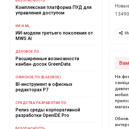
БЕЗОПАСНОСТЬ
Новые
Комплексная платформа ПУД для
управления доступом
13490
ИИ И ML
ИИ-модели третьего поколения от
Sh
MWS AI
ДЕЛОВОЕ ПО
Расширенные возможности
Вам
канбан-досок GreenData
На фо
ОФИСНОЕ ПО (БАЗОВОЕ)
санкц
BI-инструмент в офисных
давле
редакторах Р7
мобил
прило
СРЕДСТВА РАЗРАБОТКИ ПО
магаз
Релиз среды корпоративной
разработки OpenIDE Pro
Обнов
интер
БЕЗОПАСНОСТЬ