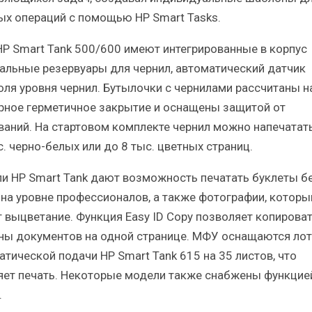
ых операций с помощью HP Smart Tasks.
P Smart Tank 500/600 имеют интегрированные в корпус
альные резервуары для чернил, автоматический датчик
оля уровня чернил. Бутылочки с чернилами рассчитаны н
рное герметичное закрытие и оснащены защитой от
ваний. На стартовом комплекте чернил можно напечатат
. черно-белых или до 8 тыс. цветных страниц.
и HP Smart Tank дают возможность печатать буклеты б
 на уровне профессионалов, а также фотографии, которы
т выцветание. Функция Easy ID Copy позволяет копирова
ны документов на одной странице. МФУ оснащаются ло
атической подачи HP Smart Tank 615 на 35 листов, что
яет печать. Некоторые модели также снабжены функцие
.