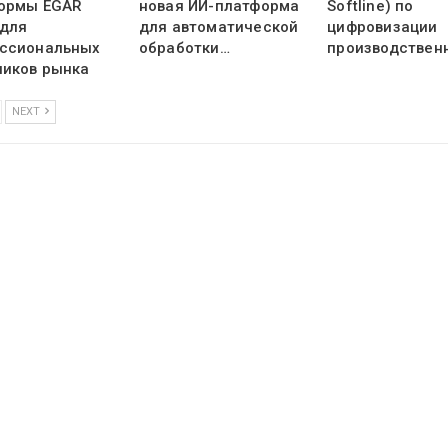
ормы EGAR
новая ИИ-платформа
Softline) по
 для
для автоматической
цифровизации
ссиональных
обработки…
производствен
ников рынка
NEXT