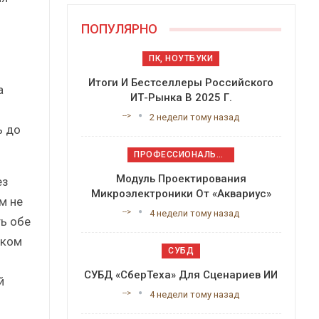
ПОПУЛЯРНО
ПК, НОУТБУКИ
Итоги И Бестселлеры Российского
а
ИТ-Рынка В 2025 Г.
-->
2 недели тому назад
ь до
ПРОФЕССИОНАЛЬНОЕ ПРИКЛАДНОЕ ПО
Модуль Проектирования
ез
Микроэлектроники От «Аквариус»
м не
-->
4 недели тому назад
ть обе
тком
СУБД
СУБД «СберТеха» Для Сценариев ИИ
й
-->
4 недели тому назад