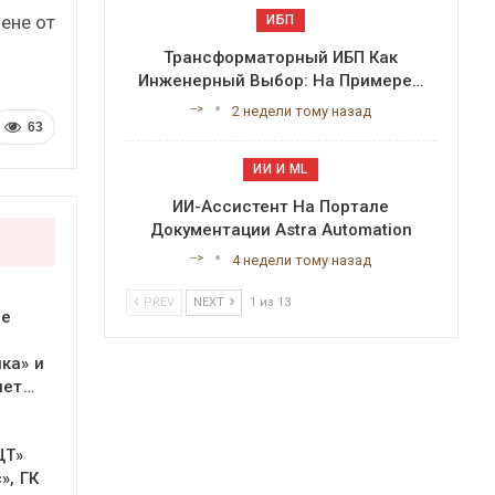
ене от
ИБП
Трансформаторный ИБП Как
Инженерный Выбор: На Примере…
-->
2 недели тому назад
63
ИИ И ML
ИИ-Ассистент На Портале
Документации Astra Automation
-->
4 недели тому назад
PREV
NEXT
1 из 13
ое
ка» и
яет…
ЦТ»
», ГК