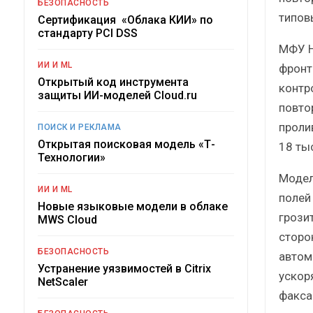
БЕЗОПАСНОСТЬ
типов
Сертификация «Облака КИИ» по
стандарту PCI DSS
МФУ H
ИИ И ML
фронт
Открытый код инструмента
контр
защиты ИИ-моделей Cloud.ru
повто
проли
ПОИСК И РЕКЛАМА
Открытая поисковая модель «Т-
18 тыс
Технологии»
Модел
ИИ И ML
полей
Новые языковые модели в облаке
грози
MWS Cloud
сторо
БЕЗОПАСНОСТЬ
автом
Устранение уязвимостей в Citrix
ускор
NetScaler
факса