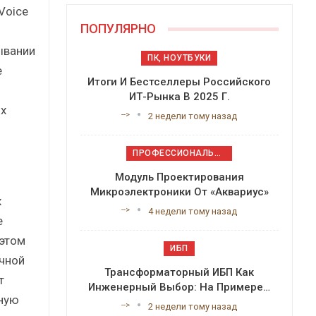
Voice
ПОПУЛЯРНО
ывании
ПК, НОУТБУКИ
e
Итоги И Бестселлеры Российского
ИТ-Рынка В 2025 Г.
х
-->
2 недели тому назад
ПРОФЕССИОНАЛЬНОЕ ПРИКЛАДНОЕ ПО
Модуль Проектирования
Микроэлектроники От «Аквариус»
х
-->
4 недели тому назад
е
 этом
ИБП
чной
Трансформаторный ИБП Как
т
Инженерный Выбор: На Примере…
сную
-->
2 недели тому назад