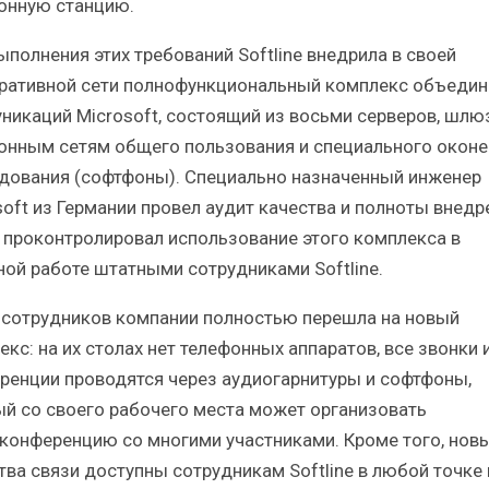
онную станцию.
ыполнения этих требований Softline внедрила в своей
ративной сети полнофункциональный комплекс объеди
никаций Microsoft, состоящий из восьми серверов, шлю
онным сетям общего пользования и специального оконе
дования (софтфоны). Специально назначенный инженер
soft из Германии провел аудит качества и полноты внедре
 проконтролировал использование этого комплекса в
ной работе штатными сотрудниками Softline.
 сотрудников компании полностью перешла на новый
кс: на их столах нет телефонных аппаратов, все звонки 
ренции проводятся через аудиогарнитуры и софтфоны,
й со своего рабочего места может организовать
конференцию со многими участниками. Кроме того, нов
тва связи доступны сотрудникам Softline в любой точке 