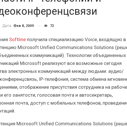
Итоги и Бестселлеры
Отрасль ИБП в депр
сийского ИТ-рынка в 2025 г.
Анализ российского р
деоконференцсвязи
Дата:
Фев 8, 2009
72
ания
Softline
получила специализацию Voice, входящую в
тенцию Microsoft Unified Communications Solutions (реш
ИБП
ИБП
бъединенных коммуникаций). Технологии объединенных
Отрасль ИБП в депрессии?
Самый успешный с
никаций Microsoft реализуют все возможные сегодня
Часть II.
рынка ИБП
тва электронных коммуникаций между людьми: аудио/
конференцсвязь, IP-телефония, система обмена мгнове
ениями, отображение присутствия сотрудника на рабоч
и его занятости, голосовая почта и автосекретарь,
ронная почта, доступ с мобильных телефонов, проведени
нтаций.
тенция Microsoft Unified Communications Solutions (реш