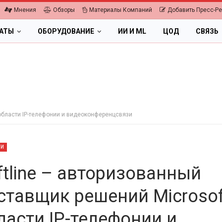
Мнения
Обзоры
Материалы Компаний
Добавить Пресс-Р
ЛАТЫ
ОБОРУДОВАНИЕ
ИИ И ML
ЦОД
СВЯЗЬ
 области IP-телефонии и видеоконференцсвязи
ТИ
ftline – авторизованный
ставщик решений Microsof
ПК, НОУТБУКИ
ИБП
ласти IP-телефонии и