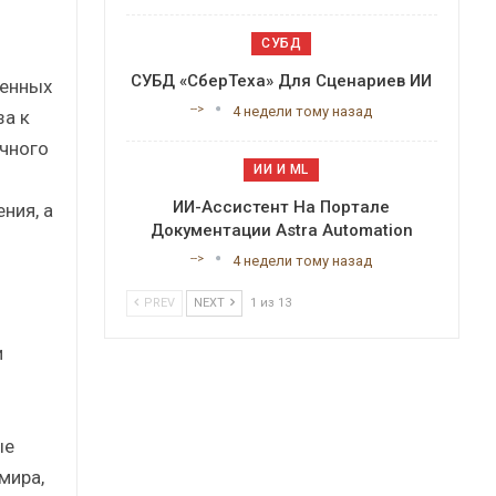
СУБД
СУБД «СберТеха» Для Сценариев ИИ
ненных
-->
4 недели тому назад
за к
чного
ИИ И ML
ИИ-Ассистент На Портале
ния, а
Документации Astra Automation
-->
4 недели тому назад
PREV
NEXT
1 из 13
и
ые
мира,