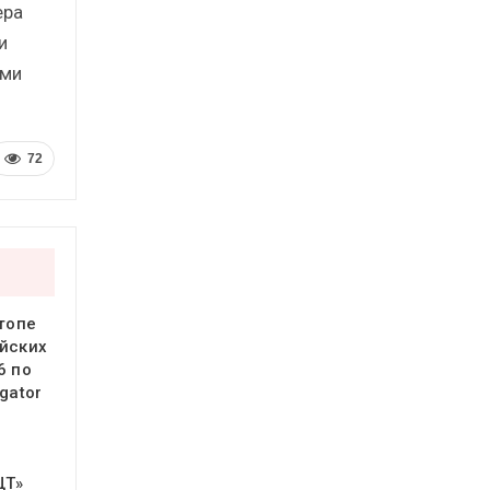
ера
и
ими
72
 топе
йских
6 по
gator
ЦТ»