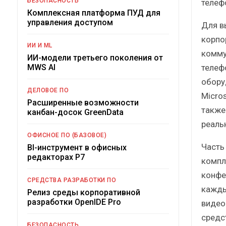
БЕЗОПАСНОСТЬ
телеф
Комплексная платформа ПУД для
управления доступом
Для в
корпо
ИИ И ML
комму
ИИ-модели третьего поколения от
телеф
MWS AI
обору
ДЕЛОВОЕ ПО
Micro
Расширенные возможности
также
канбан-досок GreenData
реаль
ОФИСНОЕ ПО (БАЗОВОЕ)
Часть
BI-инструмент в офисных
редакторах Р7
компле
конфе
СРЕДСТВА РАЗРАБОТКИ ПО
кажды
Релиз среды корпоративной
разработки OpenIDE Pro
видео
средс
БЕЗОПАСНОСТЬ