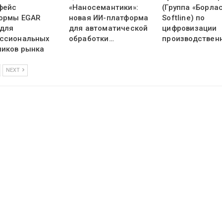
фейс
«Наносемантики»:
(Группа «Борлас
ормы EGAR
новая ИИ-платформа
Softline) по
 для
для автоматической
цифровизации
ссиональных
обработки…
производствен
ников рынка
NEXT