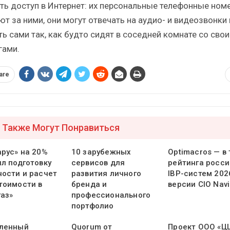
сть доступ в Интернет: их персональные телефонные ном
ют за ними, они могут отвечать на аудио- и видеозвонки 
ть сами так, как будто сидят в соседней комнате со сво
гами.
are
 Также Могут Понравиться
арус» на 20%
10 зарубежных
Optimacros — в
ил подготовку
сервисов для
рейтинга росси
ности и расчет
развития личного
IBP-систем 202
тоимости в
бренда и
версии CIO Navi
газ»
профессионального
портфолио
ленный
Quorum от
Проект ООО «Ц