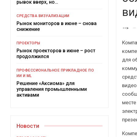
рывок вверх, но…
Краткий статистический
сборник от…
рос
ви
СРЕДСТВА ВИЗУАЛИЗАЦИИ
Рынок мониторов в июне – снова
-->
снижение
Комп
ПРОЕКТОРЫ
Рынок проекторов в июне – рост
компе
ИБП
продолжился
для о
Подкосят ли глобальные угрозы
комму
ПРОФЕССИОНАЛЬНОЕ ПРИКЛАДНОЕ ПО
российский рынок ИБП?
средс
ИИ И ML
Решение «Аксиома» для
видео
управления промышленными
сообщ
активами
месте 
элект
презе
Новости
Компе