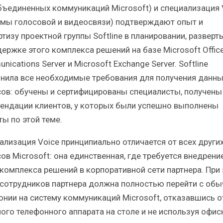
бъединенных коммуникаций Microsoft) и специализация 
емы голосовой и видеосвязи) подтверждают опыт и
ртизу проектной группы Softline в планировании, разверт
держке этого комплекса решений на базе Microsoft Offic
ications Server и Microsoft Exchange Server. Softline
нила все необходимые требования для получения данны
сов: обучены и сертифицированы специалисты, получены
ендации клиентов, у которых были успешно выполнены
ты по этой теме.
ализация Voice принципиально отличается от всех други
ов Microsoft: она единственная, где требуется внедрени
 комплекса решений в корпоративной сети партнера. При
 сотрудников партнера должна полностью перейти с обы
онии на систему коммуникаций Microsoft, отказавшись о
ого телефонного аппарата на столе и не используя офи