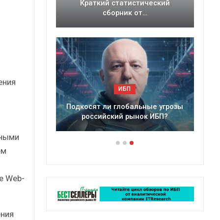
ессии?
Краткий статистический
ынка ИБП
сборник от…
ения
ИБП
егмент
Подкосят ли глобальные угрозы
российский рынок ИБП?
нными
ем
е Web-
ения