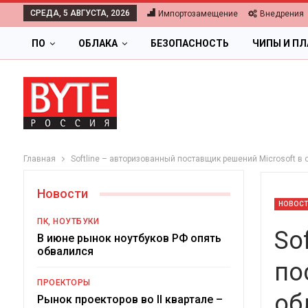
СРЕДА, 5 АВГУСТА, 2026
Импортозамещение
Внедрения
ПО
ОБЛАКА
БЕЗОПАСНОСТЬ
ЧИПЫ И П
Главная
Softline – авторизованный поставщик решений Microsoft в
Новости
НОВОС
ПК, НОУТБУКИ
So
В июне рынок ноутбуков РФ опять
обвалился
по
ОБЛАКА
ПРОЕКТОРЫ
об
Цифровая экономика 2026.
Рынок проекторов во II квартале –