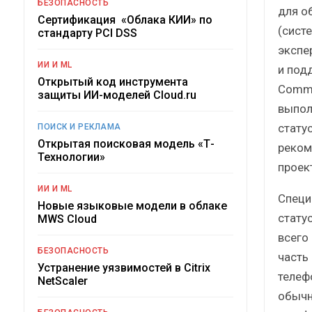
БЕЗОПАСНОСТЬ
для о
Сертификация «Облака КИИ» по
(сист
стандарту PCI DSS
экспе
ИИ И ML
и под
Открытый код инструмента
Commun
защиты ИИ-моделей Cloud.ru
выпол
стату
ПОИСК И РЕКЛАМА
Открытая поисковая модель «Т-
реком
Технологии»
проек
ИИ И ML
Специ
Новые языковые модели в облаке
статус
MWS Cloud
всего
БЕЗОПАСНОСТЬ
часть
Устранение уязвимостей в Citrix
телеф
NetScaler
обычн