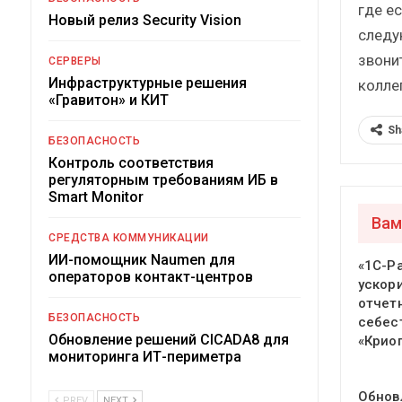
где е
Новый релиз Security Vision
следу
звони
СЕРВЕРЫ
Инфраструктурные решения
колле
«Гравитон» и КИТ
Sh
БЕЗОПАСНОСТЬ
Контроль соответствия
регуляторным требованиям ИБ в
Smart Monitor
Вам
СРЕДСТВА КОММУНИКАЦИИ
ИИ-помощник Naumen для
«1С-Р
операторов контакт-центров
ускор
отчет
БЕЗОПАСНОСТЬ
себес
Обновление решений CICADA8 для
«Крио
мониторинга ИТ-периметра
Обнов
PREV
NEXT