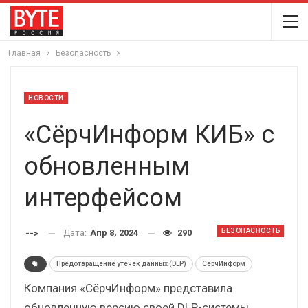
Главная
Безопасность
НОВОСТИ
«СёрчИнформ КИБ» с
обновленным
интерфейсом
БЕЗОПАСНОСТЬ
Дата:
Апр 8, 2024
290
-->
Предотвращение утечек данных (DLP)
СёрчИнформ
Компания «СёрчИнформ» представила
обновленную версию своей DLP-системы