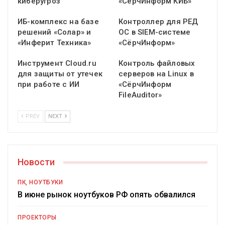
киберугроз
«СёрчИнформ КИБ»
ИБ-комплекс на базе
Контроллер для РЕД
решений «Солар» и
ОС в SIEM-системе
«Инферит Техника»
«СёрчИнформ»
Инструмент Cloud.ru
Контроль файловых
для защиты от утечек
серверов на Linux в
при работе с ИИ
«СёрчИнформ
FileAuditor»
PREV
NEXT
Новости
ПК, НОУТБУКИ
В июне рынок ноутбуков РФ опять обвалился
ПРОЕКТОРЫ