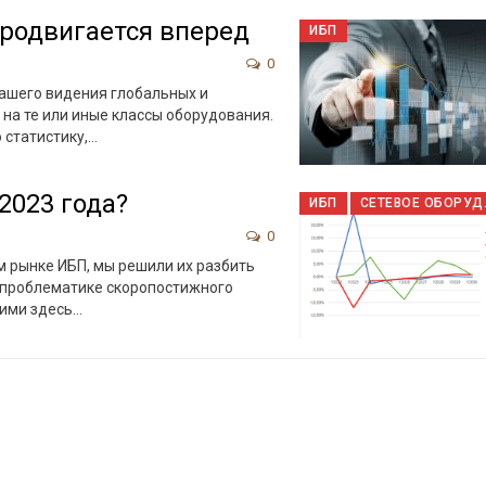
продвигается вперед
ИБП
0
нашего видения глобальных и
на те или иные классы оборудования.
 статистику,…
2023 года?
ИБП
СЕТЕ
0
ом рынке ИБП, мы решили их разбить
а проблематике скоропостижного
ими здесь
…