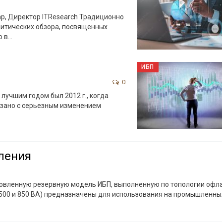
р, Директор ITResearch
Традиционно
литических обзора, посвященных
о в
…
ИБП
0
лучшим годом был 2012 г., когда
язано с серьезным изменением
ления
овленную резервную модель ИБП, выполненную по топологии офла
500 и 850 ВА) предназначены для использования на промышленны