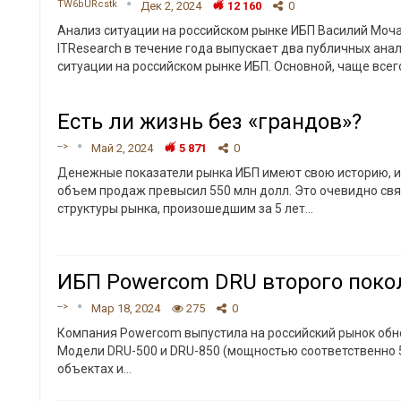
TW6bURcstk
Дек 2, 2024
12 160
0
Анализ ситуации на российском рынке ИБП
Василий Моча
ITResearch в течение года выпускает два публичных ана
ситуации на российском рынке ИБП. Основной, чаще всег
Есть ли жизнь без «грандов»?
-->
Май 2, 2024
5 871
0
Денежные показатели рынка ИБП имеют свою историю, и 
объем продаж превысил 550 млн долл. Это очевидно св
структуры рынка, произошедшим за 5 лет...
ИБП Powercom DRU второго поко
-->
Мар 18, 2024
275
0
Компания Powercom выпустила на российский рынок обн
Модели DRU-500 и DRU-850 (мощностью соответственно 
объектах и
…