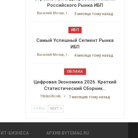
Российского Рынка ИБП
Василий Мочар, ITResearch
3 месяца тому назад
ИБП
Самый Успешный Сегмент Рынка
ИБП
Василий Мочар, ITResearch
4 месяца тому назад
ОБЛАКА
Цифровая Экономика 2026. Краткий
Статистический Сборник…
TW6bURcstk
7 месяцев тому назад
PREV
NEXT
 ИТ-БИЗНЕСА
АРХИВ BYTEMAG.RU