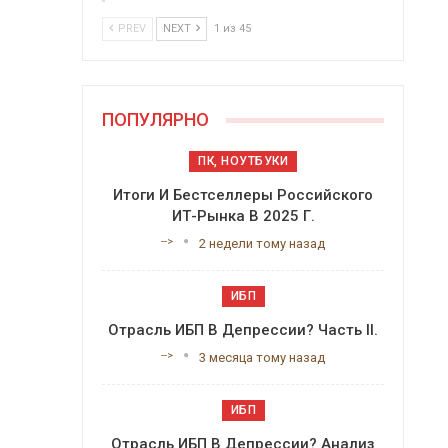
PREV
NEXT
1 из 45
ПОПУЛЯРНО
ПК, НОУТБУКИ
Итоги И Бестселлеры Российского
ИТ-Рынка В 2025 Г.
-->
2 недели тому назад
ИБП
Отрасль ИБП В Депрессии? Часть II.
-->
3 месяца тому назад
ИБП
Отрасль ИБП В Депрессии? Анализ