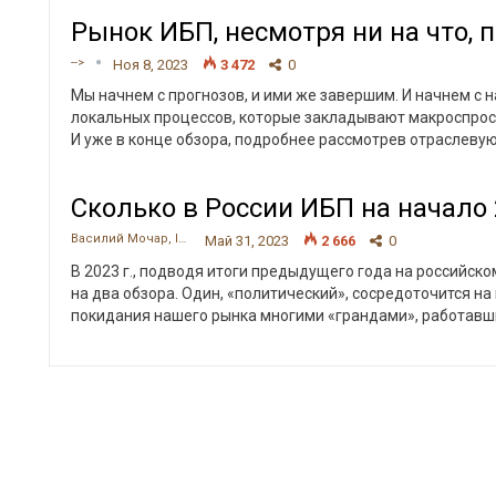
Рынок ИБП, несмотря ни на что, 
-->
Ноя 8, 2023
3 472
0
Мы начнем с прогнозов, и ими же завершим. И начнем с 
локальных процессов, которые закладывают макроспрос 
И уже в конце обзора, подробнее рассмотрев отраслевую
Сколько в России ИБП на начало 
Василий Мочар, ITResearch
Май 31, 2023
2 666
0
В 2023 г., подводя итоги предыдущего года на российск
на два обзора. Один, «политический», сосредоточится н
покидания нашего рынка многими «грандами», работавш