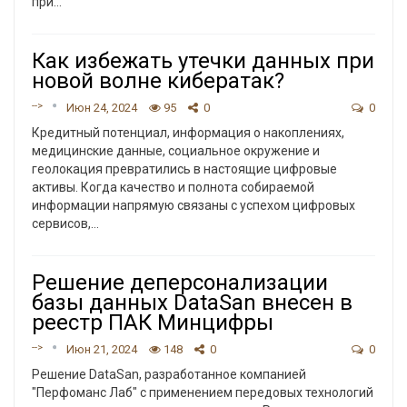
при
…
Как избежать утечки данных при
новой волне кибератак?
-->
Июн 24, 2024
95
0
0
Кредитный потенциал, информация о накоплениях,
медицинские данные, социальное окружение и
геолокация превратились в настоящие цифровые
активы. Когда качество и полнота собираемой
информации напрямую связаны с успехом цифровых
сервисов,…
Решение деперсонализации
базы данных DataSan внесен в
реестр ПАК Минцифры
-->
Июн 21, 2024
148
0
0
Решение DataSan, разработанное компанией
"Перфоманс Лаб" с применением передовых технологий