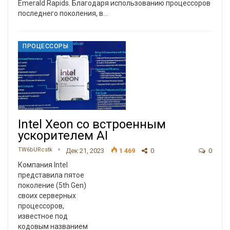
Emerald Rapids. Благодаря использованию процессоров
последнего поколения, в
…
ПРОЦЕССОРЫ
Intel Xeon со встроенным
ускорителем AI
TW6bURcstk
Дек 21, 2023
1 469
0
0
Компания Intel
представила пятое
поколение (5th Gen)
своих серверных
процессоров,
известное под
кодовым названием