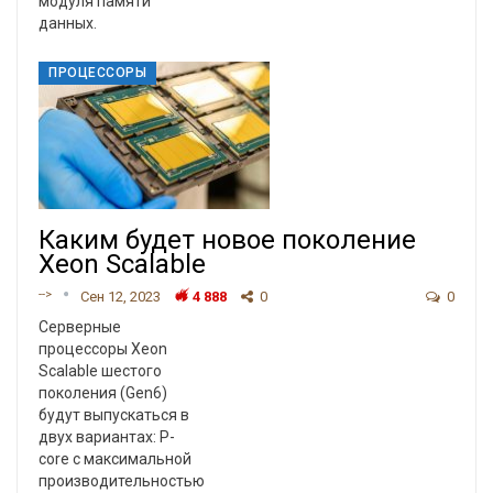
модуля памяти
данных.
ПРОЦЕССОРЫ
Каким будет новое поколение
Xeon Scalable
-->
Сен 12, 2023
4 888
0
0
Серверные
процессоры Xeon
Scalable шестого
поколения (Gen6)
будут выпускаться в
двух вариантах: P-
core с максимальной
производительностью