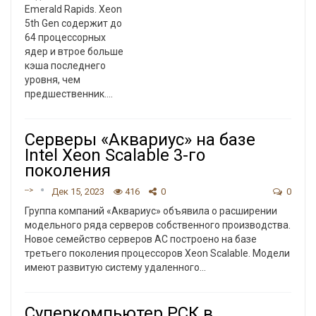
Emerald Rapids. Xeon
5th Gen содержит до
64 процессорных
ядер и втрое больше
кэша последнего
уровня, чем
предшественник.
…
Серверы «Аквариус» на базе
Intel Xeon Scalable 3-го
поколения
-->
Дек 15, 2023
416
0
0
Группа компаний «Аквариус» объявила о расширении
модельного ряда серверов собственного производства.
Новое семейство серверов AC построено на базе
третьего поколения процессоров Xeon Scalable. Модели
имеют развитую систему удаленного
…
Суперкомпьютер РСК в