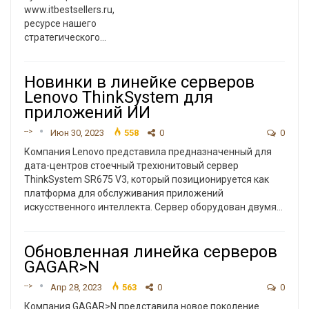
www.itbestsellers.ru,
ресурсе нашего
стратегического…
Новинки в линейке серверов
Lenovo ThinkSystem для
приложений ИИ
-->
Июн 30, 2023
558
0
0
Компания Lenovo представила предназначенный для
дата-центров стоечный трехюнитовый сервер
ThinkSystem SR675 V3, который позиционируется как
платформа для обслуживания приложений
искусственного интеллекта. Сервер оборудован двумя
…
Обновленная линейка серверов
GAGAR>N
-->
Апр 28, 2023
563
0
0
Компания GAGAR>N представила новое поколение