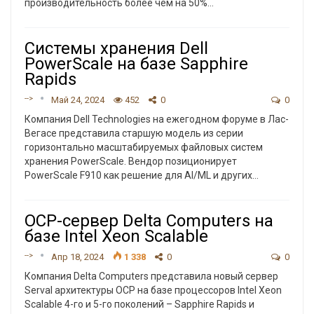
производительность более чем на 50%
…
Системы хранения Dell
PowerScale на базе Sapphire
Rapids
-->
Май 24, 2024
452
0
0
Компания Dell Technologies на ежегодном форуме в Лас-
Вегасе представила старшую модель из серии
горизонтально масштабируемых файловых систем
хранения PowerScale. Вендор позиционирует
PowerScale F910 как решение для AI/ML и других
…
OCP-сервер Delta Computers на
базе Intel Xeon Scalable
-->
Апр 18, 2024
1 338
0
0
Компания Delta Computers представила новый сервер
Serval архитектуры ОСР на базе процессоров Intel Xeon
Scalable 4-го и 5-го поколений – Sapphire Rapids и