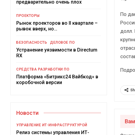
предварительно очень плох
Краткий статистичес
сборник от…
По да
ПРОЕКТОРЫ
Росси
Рынок проекторов во II квартале –
рывок вверх, но…
долл.
крупн
БЕЗОПАСНОСТЬ
ДЕЛОВОЕ ПО
отрас
Устранение уязвимости в Directum
ИБП
RX
соста
Подкосят ли глобальные 
Подро
СРЕДСТВА РАЗРАБОТКИ ПО
российский рынок ИБ
Платформа «Битрикс24 Вайбкод» в
коробочной версии
Sh
Новости
Вам
УПРАВЛЕНИЕ ИТ-ИНФРАСТРУКТУРОЙ
Релиз системы управления ИТ-