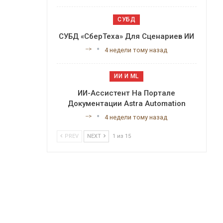
СУБД
СУБД «СберТеха» Для Сценариев ИИ
-->
4 недели тому назад
ИИ И ML
ИИ-Ассистент На Портале
Документации Astra Automation
-->
4 недели тому назад
PREV
NEXT
1 из 15