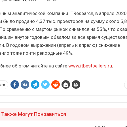
кий
Итоги и Бестселлеры
российского ИТ-рынка в 2025 г.
Ана
нным аналитической компании ITResearch, в апреле 2020 
и было продано 4,37 тыс. проекторов на сумму около 5,8
 По сравнению с мартом рынок снизился на 55%, что ока
ейшим внутригодовым обвалом за все время существов
ли. В годовом выражении (апрель к апрелю) снижение
ИБП
вило тоже почти рекордные 49%.
угрозы
Отрасль ИБП в депрессии?
бнее об этом читайте на сайте
www.itbestsellers.ru
.
П?
Часть II.
are
 Также Могут Понравиться