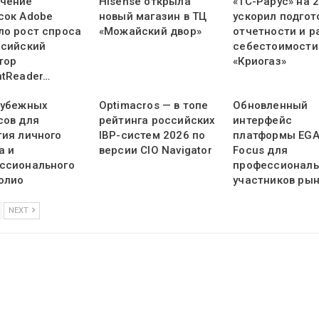
чение
Hisense открыла
«1С-Рарус» на 
сок Adobe
новый магазин в ТЦ
ускорил подгот
ло рост спроса
«Можайский двор»
отчетности и р
ссийский
себестоимости
тор
«Криогаз»
ntReader…
рубежных
Optimacros — в топе
Обновленный
сов для
рейтинга российских
интерфейс
тия личного
IBP-систем 2026 по
платформы EG
а и
версии CIO Navigator
Focus для
ссионального
профессионал
олио
участников ры
NEXT