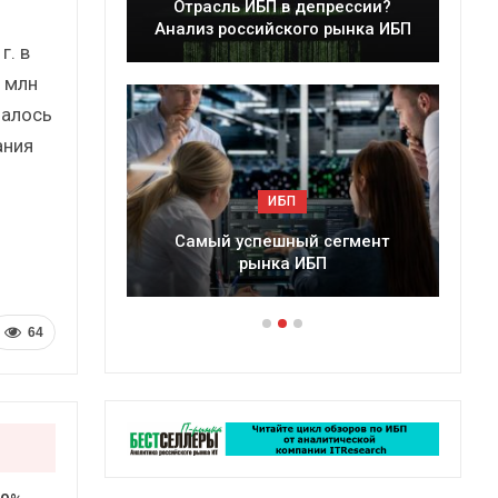
Отрасль ИБП в депрессии?
Краткий статистич
лиз российского рынка ИБП
сборник от…
г. в
 млн
залось
ания
ИБП
ИБП
Самый успешный сегмент
Подкосят ли глобальн
рынка ИБП
российский рынок
64