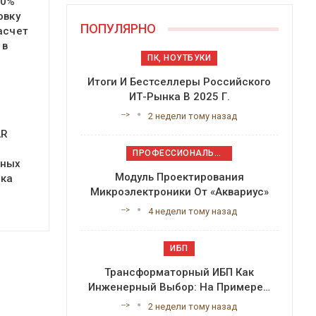
20%
овку
ПОПУЛЯРНО
асчет
 в
ПК, НОУТБУКИ
Итоги И Бестселлеры Российского
ИТ-Рынка В 2025 Г.
-->
2 недели тому назад
AR
ПРОФЕССИОНАЛЬНОЕ ПРИКЛАДНОЕ ПО
ьных
Модуль Проектирования
нка
Микроэлектроники От «Аквариус»
-->
4 недели тому назад
ИБП
Трансформаторный ИБП Как
Инженерный Выбор: На Примере…
-->
2 недели тому назад