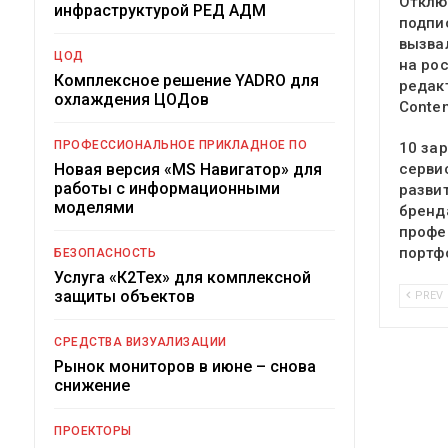
Отклю
инфраструктурой РЕД АДМ
подпи
вызва
ЦОД
на ро
Комплексное решение YADRO для
редак
охлаждения ЦОДов
Conte
ПРОФЕССИОНАЛЬНОЕ ПРИКЛАДНОЕ ПО
10 за
Новая версия «MS Навигатор» для
серви
работы с информационными
разви
моделями
бренд
профе
портф
БЕЗОПАСНОСТЬ
Услуга «К2Тех» для комплексной
защиты объектов
PREV
СРЕДСТВА ВИЗУАЛИЗАЦИИ
Рынок мониторов в июне – снова
снижение
ПРОЕКТОРЫ