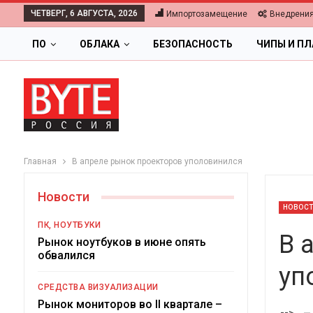
ЧЕТВЕРГ, 6 АВГУСТА, 2026
Импортозамещение
Внедрени
ПО
ОБЛАКА
БЕЗОПАСНОСТЬ
ЧИПЫ И П
Главная
В апреле рынок проекторов уполовинился
Новости
НОВОС
ПК, НОУТБУКИ
В 
Рынок ноутбуков в июне опять
обвалился
уп
ОБЛАКА
СРЕДСТВА ВИЗУАЛИЗАЦИИ
Цифровая экономика 2
Рынок мониторов во II квартале –
-->