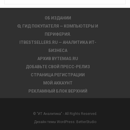
ОБ ИЗДАНИИ
ГИД ПОКУПАТЕЛЯ — КОМПЬЮТЕРЫ И
ПЕРИФЕРИЯ.
ITBESTSELLERS.RU — АНАЛИТИКА ИТ-
БИЗНЕСА
АРХИВ BYTEMAG.RU
ДОБАВЬТЕ СВОЙ ПРЕСС-РЕЛИЗ
СТРАНИЦА РЕГИСТРАЦИИ
МОЙ АККАУНТ
РЕКЛАМНЫЙ БЛОК ВЕРХНИЙ
© "ИТ Аналитика" - All Rights Reserved.
Дизайн темы WordPress:
BetterStudio