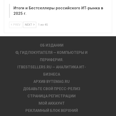
Итоги и Бестселлеры российского ИТ-рынка в
2025 г.
PREV
NEXT
1 из 45
ОБ ИЗДАНИИ
ГИД ПОКУПАТЕЛЯ — КОМПЬЮТЕРЫ И
ПЕРИФЕРИЯ.
ITBESTSELLERS.RU — АНАЛИТИКА ИТ-
БИЗНЕСА
АРХИВ BYTEMAG.RU
ДОБАВЬТЕ СВОЙ ПРЕСС-РЕЛИЗ
СТРАНИЦА РЕГИСТРАЦИИ
МОЙ АККАУНТ
РЕКЛАМНЫЙ БЛОК ВЕРХНИЙ