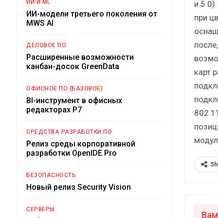
ИИ И ML
и 5.0
ИИ-модели третьего поколения от
при ц
MWS AI
оснащ
после
ДЕЛОВОЕ ПО
Расширенные возможности
возмо
канбан-досок GreenData
карт 
подкл
ОФИСНОЕ ПО (БАЗОВОЕ)
подкл
BI-инструмент в офисных
редакторах Р7
802.11
позиц
СРЕДСТВА РАЗРАБОТКИ ПО
модул
Релиз среды корпоративной
разработки OpenIDE Pro
Sh
БЕЗОПАСНОСТЬ
Новый релиз Security Vision
СЕРВЕРЫ
Вам