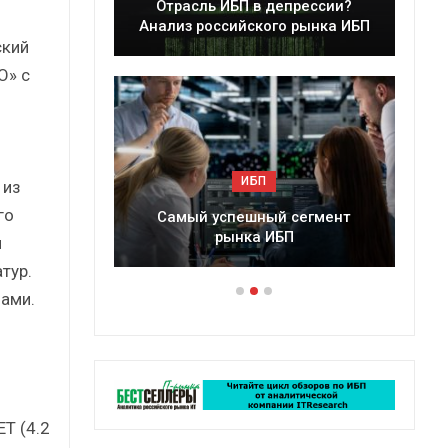
леры
Отрасль ИБП в депрессии?
в 2025 г.
Анализ российского рынка ИБП
ский
О» с
ИБП
 из
го
ессии?
Самый успешный сегмент
рынка ИБП
й
тур.
ами.
ET (4.2