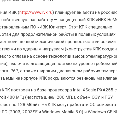
Краткий статистический
Итоги и Бестсел
сборник от…
российского ИТ-рынка 
ния ИВК (
http://www.ivk.ru
) планирует вывести на россий
 собственную разработку — защищенный КПК «ИВК НеМ
становленным ПО «ИВК Юпитер». Этот КПК специально
ботан для продолжительной работы в полевых условиях,
ает повышенной механической прочностью и высокими
ИБП
ИБП
ателями по ударным нагрузкам (конструктив КПК создан
евого сплава на основе технологии высокотемпературно
косят ли глобальные угрозы
Отрасль ИБП в депр
российский рынок ИБП?
Часть II.
ния), пыле- и влагозащищенностью на уровне требовани
арта IP67, а также широким диапазоном рабочих темпера
азъемы на корпусе КПК закрываются резиновыми клапан
 КПК построен на базе процессора Intel XScale PXA255 с
той 400 МГц (частота шины 200 МГц), объем ОЗУ и ПЗУ
вляет по 128 Мбайт. На КПК могут работать ОС семейств
 PC (2003, 2003SE и Windows Mobile 5.0) и Windows CE.N