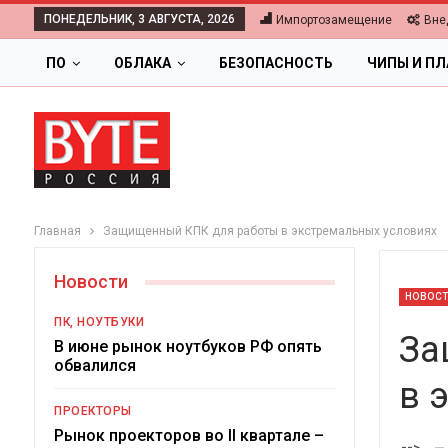
ПОНЕДЕЛЬНИК, 3 АВГУСТА, 2026
Импортозамещение
Вне
ПО
ОБЛАКА
БЕЗОПАСНОСТЬ
ЧИПЫ И П
Главная
Защищенный КПК для работы в экстремальных условиях
Новости
НОВОС
ПК, НОУТБУКИ
За
В июне рынок ноутбуков РФ опять
обвалился
в 
ПРОЕКТОРЫ
Ц
Рынок проекторов во II квартале –
-->