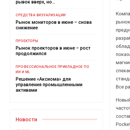
рывок вверх, но…
Компа
СРЕДСТВА ВИЗУАЛИЗАЦИИ
рынок
Рынок мониторов в июне – снова
снижение
преду
разра
ПРОЕКТОРЫ
облад
Рынок проекторов в июне – рост
продолжился
показ
магни
Под
ПРОФЕССИОНАЛЬНОЕ ПРИКЛАДНОЕ ПО
спека
ИИ И ML
станд
Решение «Аксиома» для
управления промышленными
Все р
активами
Новый
часто
соста
Новости
Pocket