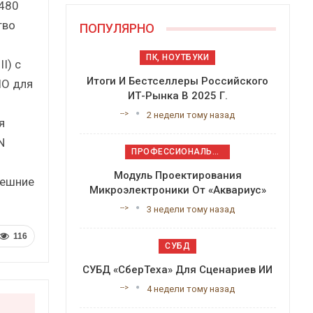
х480
тво
ПОПУЛЯРНО
ПК, НОУТБУКИ
I) с
Итоги И Бестселлеры Российского
IO для
ИТ-Рынка В 2025 Г.
-->
2 недели тому назад
я
N
ПРОФЕССИОНАЛЬНОЕ ПРИКЛАДНОЕ ПО
Модуль Проектирования
нешние
Микроэлектроники От «Аквариус»
-->
3 недели тому назад
116
СУБД
СУБД «СберТеха» Для Сценариев ИИ
-->
4 недели тому назад