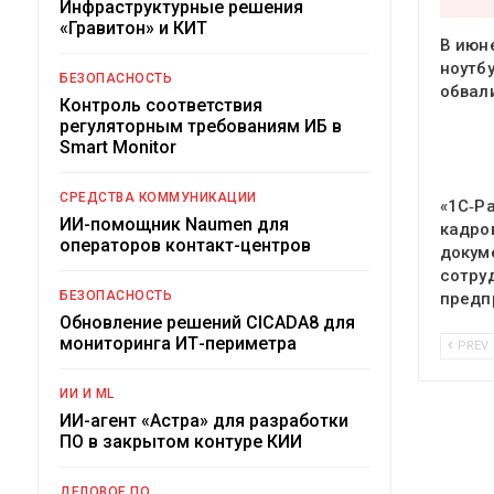
Инфраструктурные решения
«Гравитон» и КИТ
В июн
ноутб
БЕЗОПАСНОСТЬ
обвал
Контроль соответствия
регуляторным требованиям ИБ в
Smart Monitor
СРЕДСТВА КОММУНИКАЦИИ
«1С‑Р
ИИ-помощник Naumen для
кадро
операторов контакт-центров
докум
сотру
БЕЗОПАСНОСТЬ
предп
Обновление решений CICADA8 для
мониторинга ИТ-периметра
PREV
ИИ И ML
ИИ-агент «Астра» для разработки
ПО в закрытом контуре КИИ
ДЕЛОВОЕ ПО