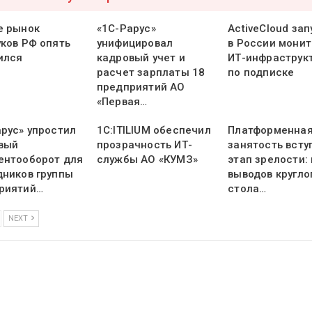
е рынок
«1С-Рарус»
ActiveCloud зап
уков РФ опять
унифицировал
в России монит
ился
кадровый учет и
ИТ-инфраструк
расчет зарплаты 18
по подписке
предприятий АО
«Первая…
арус» упростил
1С:ITILIUM обеспечил
Платформенна
вый
прозрачность ИТ-
занятость всту
ентооборот для
службы АО «КУМЗ»
этап зрелости:
дников группы
выводов кругло
риятий…
стола…
NEXT