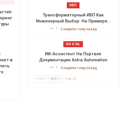
ИБП
устил
Трансформаторный ИБП Как
оринг
Инженерный Выбор: На Примере…
туры
-->
2 недели тому назад
ИИ И ML
ИИ-Ассистент На Портале
я
Документации Astra Automation
пает в
 пять
-->
4 недели тому назад
го
PREV
NEXT
1 из 12