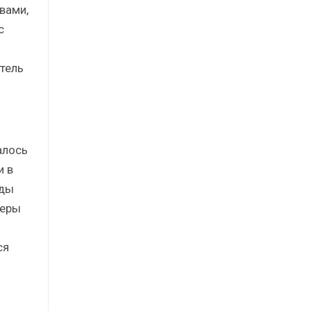
вами,
с
итель
алось
и в
нды
феры
ся