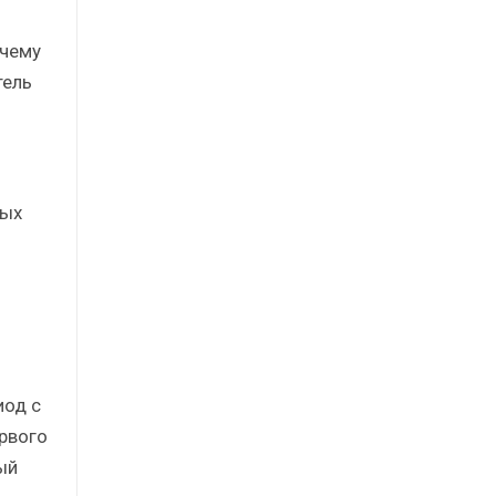
 чему
тель
ных
иод с
ервого
ый