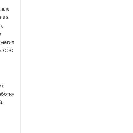
жные
ние.
ю,
о
тметил
и» ООО
ие
аботку
й.