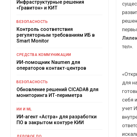
Инфраструктурные решения
сущес
«Гравитон» и КИТ
разви
решен
БЕЗОПАСНОСТЬ
первы
Контроль соответствия
регуляторным требованиям ИБ в
Ляле
Smart Monitor
тел».
СРЕДСТВА КОММУНИКАЦИИ
ИИ-помощник Naumen для
операторов контакт-центров
«Откр
для н
БЕЗОПАСНОСТЬ
Обновление решений CICADA8 для
готов
мониторинга ИТ-периметра
себя 
учет 
ИИ И ML
внутр
ИИ-агент «Астра» для разработки
ПО в закрытом контуре КИИ
ответ
искал
ДЕЛОВОЕ ПО