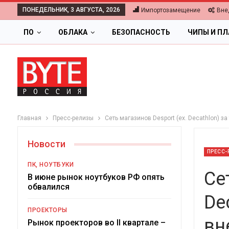
ПОНЕДЕЛЬНИК, 3 АВГУСТА, 2026
Импортозамещение
Вне
ПО
ОБЛАКА
БЕЗОПАСНОСТЬ
ЧИПЫ И П
Главная
Пресс-релизы
Сеть магазинов Desport (ex. Decathlon) 
Новости
ПРЕСС-
ПК, НОУТБУКИ
Се
В июне рынок ноутбуков РФ опять
обвалился
De
ОБЛАКА
ПРОЕКТОРЫ
вн
Цифровая экономика 2026.
Рынок проекторов во II квартале –