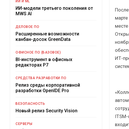
ИИ И ML
ИИ-модели третьего поколения от
После
MWS AI
марте
месте
ДЕЛОВОЕ ПО
Откры
Расширенные возможности
канбан-досок GreenData
ноябр
обесп
ОФИСНОЕ ПО (БАЗОВОЕ)
ИТ-пр
BI-инструмент в офисных
редакторах Р7
систе
СРЕДСТВА РАЗРАБОТКИ ПО
Релиз среды корпоративной
разработки OpenIDE Pro
«Колл
автом
БЕЗОПАСНОСТЬ
сотру
Новый релиз Security Vision
ITSM-
входи
СЕРВЕРЫ