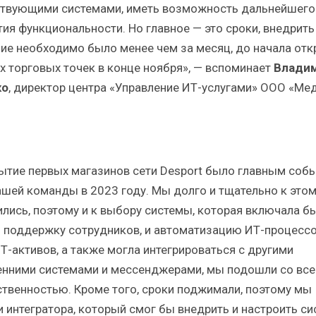
твующими системами, иметь возможность дальнейшего
тия функциональности. Но главное — это сроки, внедрить
ие необходимо было менее чем за месяц, до начала отк
х торговых точек в конце ноября», — вспоминает
Влади
ко
, директор центра «Управление ИТ-услугами» ООО «Ме
ытие первых магазинов сети Desport было главным соб
ашей команды в 2023 году. Мы долго и тщательно к этом
ились, поэтому и к выбору системы, которая включала бы
и поддержку сотрудников, и автоматизацию ИТ-процессо
ИТ-активов, а также могла интегрироваться с другими
енними системами и мессенджерами, мы подошли со все
ственностью. Кроме того, сроки поджимали, поэтому мы
и интегратора, который смог бы внедрить и настроить си