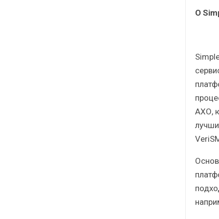
О Sim
Simpl
серви
платф
проце
АХО, 
лучши
VeriS
Основ
платф
подхо
наприм