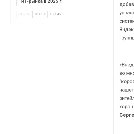
ИТ-рынка в 2025 г.
добав
управ
PREV
NEXT
1 из 45
систем
Яндек
групп
«Внед
во мн
“коро
нашег
ритей
хорош
Серге