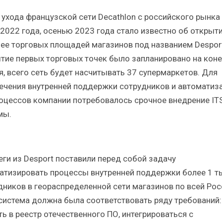
 ухода французской сети Decathlon с российского рынка
 2022 года, осенью 2023 года стало известно об открыти
 ее торговых площадей магазинов под названием Desport
тие первых торговых точек было запланировано на кон
я, всего сеть будет насчитывать 37 супермаркетов. Для
ечения внутренней поддержки сотрудников и автоматиз
оцессов компании потребовалось срочное внедрение IT
мы.
еги из Desport поставили перед собой задачу
атизировать процессы внутренней поддержки более 1 т
дников в геораспределенной сети магазинов по всей Рос
система должна была соответствовать ряду требований:
ть в реестр отечественного ПО, интегрироваться с