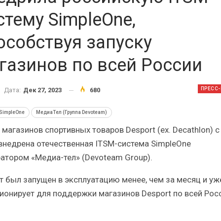
Итоги и Бестселлеры
Отрасль ИБП в депр
сийского ИТ-рынка в 2025 г.
Анализ российского р
стему SimpleOne,
особствуя запуску
газинов по всей России
ИБП
ИБП
ПРЕСС
Дата:
Дек 27, 2023
680
Отрасль ИБП в депрессии?
Самый успешный с
SimpleOne
МедиаТел (Группа Devoteam)
Часть II.
рынка ИБП
 магазинов спортивных товаров Desport (ex. Decathlon) с
внедрена отечественная ITSM-система SimpleOne
ратором «Медиа-тел» (Devoteam Group).
т был запущен в эксплуатацию менее, чем за месяц и уж
ионирует для поддержки магазинов Desport по всей Росс