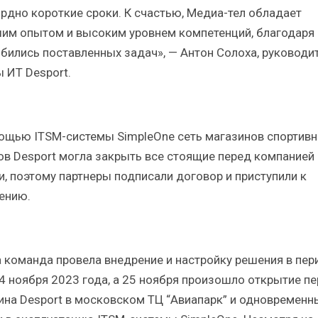
ордно короткие сроки. К счастью, Медиа-тел обладает
им опытом и высоким уровнем компетенций, благодаря
бились поставленных задач», — Антон Солоха, руководи
ы ИТ Desport.
ощью ITSM-системы SimpleOne сеть магазинов спортив
ов Desport могла закрыть все стоящие перед компанией
и, поэтому партнеры подписали договор и приступили к
ению.
 команда провела внедрение и настройку решения в пер
24 ноября 2023 года, а 25 ноября произошло открытие п
ина Desport в московском ТЦ “Авиапарк” и одновременн