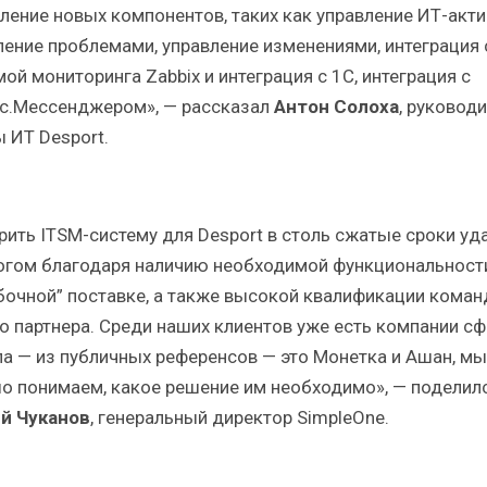
ление новых компонентов, таких как управление ИТ-акти
ление проблемами, управление изменениями, интеграция 
ой мониторинга Zabbix и интеграция с 1С, интеграция с
с.Мессенджером», — рассказал
Антон Солоха
, руковод
ы ИТ Desport.
рить ITSM-систему для Desport в столь сжатые сроки уд
огом благодаря наличию необходимой функциональност
бочной” поставке, а также высокой квалификации кома
о партнера. Среди наших клиентов уже есть компании с
ла — из публичных референсов — это Монетка и Ашан, мы
о понимаем, какое решение им необходимо», — поделил
й Чуканов
, генеральный директор SimpleOne.