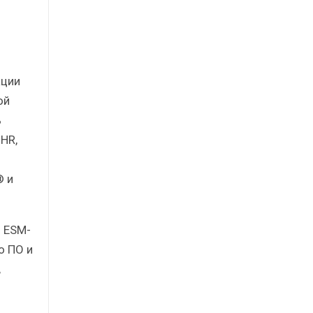
ации
ой
ь
HR,
® и
 ESM-
о ПО и
,