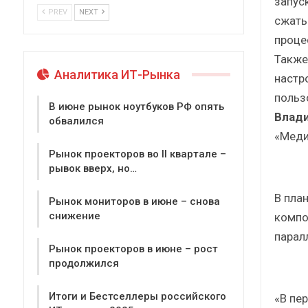
запус
PREV
NEXT
сжаты
проце
Также
Аналитика ИТ-Рынка
настр
польз
В июне рынок ноутбуков РФ опять
Влад
обвалился
«Меди
Рынок проекторов во II квартале –
рывок вверх, но…
В пла
Рынок мониторов в июне – снова
снижение
компо
парал
Рынок проекторов в июне – рост
продолжился
Итоги и Бестселлеры российского
«В пе