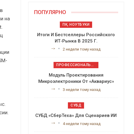
 в
ПОПУЛЯРНО
и на
ПК, НОУТБУКИ
.
Итоги И Бестселлеры Российского
ец
ИТ-Рынка В 2025 Г.
-->
2 недели тому назад
ации
SM-
ПРОФЕССИОНАЛЬНОЕ ПРИКЛАДНОЕ ПО
Модуль Проектирования
Микроэлектроники От «Аквариус»
-->
3 недели тому назад
ыс.
СУБД
сии.
СУБД «СберТеха» Для Сценариев ИИ
-->
4 недели тому назад