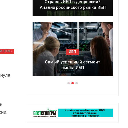
ессии?
Краткий статистический
ынка ИБП
сборник от…
ИБП
-РЕЛИЗЫ
егмент
Подкосят ли глобальные угрозы
российский рынок ИБП?
 нуля
е
ии.