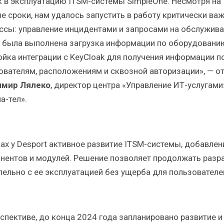
к в эксплуатацию ITSM-системы SimpleOne. Несмотря на
е сроки, нам удалось запустить в работу критически ва
ссы: управление инцидентами и запросами на обслужива
 была выполнена загрузка информации по оборудовани
ойка интеграции с KeyCloak для получения информации п
ователям, расположениям и сквозной авторизации», — о
имир Лялеко
, директор центра «Управление ИТ-услугам
а-тел».
нах у Desport активное развитие ITSM-системы, добавлен
нентов и модулей. Решение позволяет продолжать разр
лельно с ее эксплуатацией без ущерба для пользователе
рспективе, до конца 2024 года запланировано развитие и