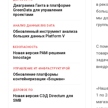
в рек
Диаграмма Ганта в платформе
GreenData для управления
больш
проектами
мы до
групп
АНАЛИЗ ДАННЫХ/BIG DATA
Обновленный инструмент анализа
больших данных Platform V
С пом
БЕЗОПАСНОСТЬ
товар
Новая версия PAM-решения
Innostage
задач
внедр
УПРАВЛЕНИЕ ИТ-ИНФРАСТРУКТУРОЙ
Обновление платформы
контейнеризации «Боцман»
«Наша
ДЕЛОВОЕ ПО
1 по 
Новая версия СЭД Directum для
SMB
магаз