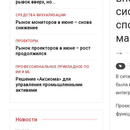
рывок вверх, но…
Краткий статистический
сборник от…
рос
си
СРЕДСТВА ВИЗУАЛИЗАЦИИ
сп
Рынок мониторов в июне – снова
снижение
ма
ПРОЕКТОРЫ
Рынок проекторов в июне – рост
ИБП
продолжился
-->
Подкосят ли глобальные угрозы
ПРОФЕССИОНАЛЬНОЕ ПРИКЛАДНОЕ ПО
российский рынок ИБП?
ИИ И ML
В сети
Решение «Аксиома» для
была 
управления промышленными
активами
интег
Проек
функц
Новости