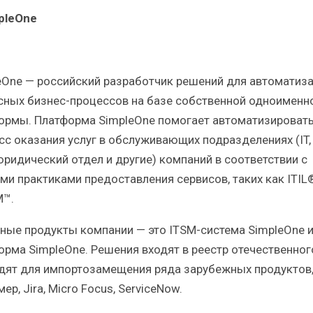
pleOne
eOne — российский разработчик решений для автоматиз
сных бизнес-процессов на базе собственной одноименн
ормы. Платформа SimpleOne помогает автоматизироват
сс оказания услуг в обслуживающих подразделениях (IT, 
юридический отдел и другие) компаний в соответствии с
ми практиками предоставления сервисов, таких как ITIL
M™.
ные продукты компании — это ITSM-система SimpleOne и
орма SimpleOne. Решения входят в реестр отечественног
дят для импортозамещения ряда зарубежных продуктов
ер, Jira, Micro Focus, ServiceNow.