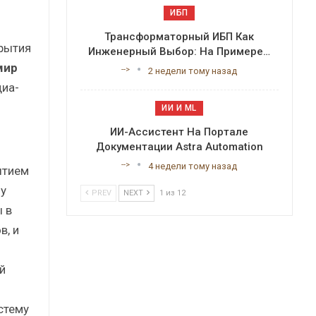
ИБП
Трансформаторный ИБП Как
рытия
Инженерный Выбор: На Примере…
мир
-->
2 недели тому назад
диа-
ИИ И ML
ИИ-Ассистент На Портале
Документации Astra Automation
-->
4 недели тому назад
ытием
у
PREV
NEXT
1 из 12
 в
в, и
й
стему