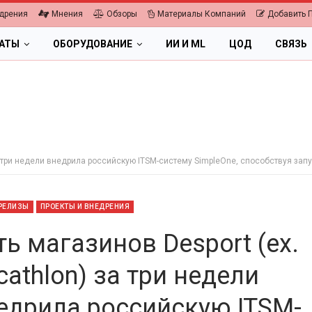
дрения
Мнения
Обзоры
Материалы Компаний
Добавить 
ЛАТЫ
ОБОРУДОВАНИЕ
ИИ И ML
ЦОД
СВЯЗЬ
за три недели внедрила российскую ITSM-систему SimpleOne, способствуя зап
РЕЛИЗЫ
ПРОЕКТЫ И ВНЕДРЕНИЯ
ть магазинов Desport (ex.
cathlon) за три недели
ПК, НОУТБУКИ
ИБП
едрила российскую ITSM-