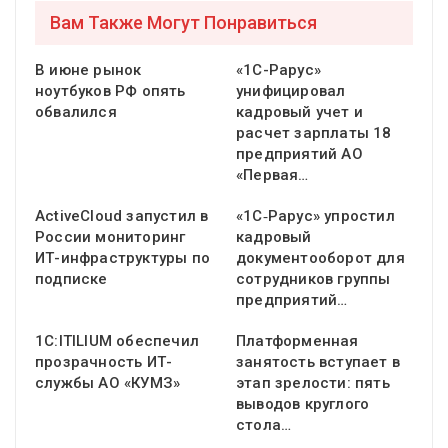
Вам Также Могут Понравиться
В июне рынок
«1С-Рарус»
ноутбуков РФ опять
унифицировал
обвалился
кадровый учет и
расчет зарплаты 18
предприятий АО
«Первая…
ActiveCloud запустил в
«1С‑Рарус» упростил
России мониторинг
кадровый
ИТ-инфраструктуры по
документооборот для
подписке
сотрудников группы
предприятий…
1С:ITILIUM обеспечил
Платформенная
прозрачность ИТ-
занятость вступает в
службы АО «КУМЗ»
этап зрелости: пять
выводов круглого
стола…