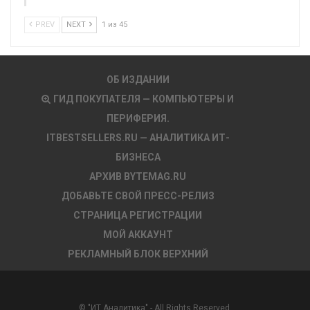
PREV
NEXT
1 из 45
ОБ ИЗДАНИИ
ГИД ПОКУПАТЕЛЯ — КОМПЬЮТЕРЫ И
ПЕРИФЕРИЯ.
ITBESTSELLERS.RU — АНАЛИТИКА ИТ-
БИЗНЕСА
АРХИВ BYTEMAG.RU
ДОБАВЬТЕ СВОЙ ПРЕСС-РЕЛИЗ
СТРАНИЦА РЕГИСТРАЦИИ
МОЙ АККАУНТ
РЕКЛАМНЫЙ БЛОК ВЕРХНИЙ
© "ИТ Аналитика" - All Rights Reserved.