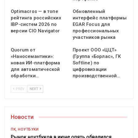
Optimacros — в топе
Обновленный
рейтинга российских
интерфейс платформы
IBP-систем 2026 по
EGAR Focus для
версии CIO Navigator
профессиональных
участников рынка
Quorum от
Проект ООО «ЦЦТ»
«Наносемантики»:
(Группа «Борлас», ГК
новая ИИ-платформа
Softline) по
для автоматической
цифровизации
обработки…
производственной…
PREV
NEXT
Новости
ПК, НОУТБУКИ
Рынок ноутбуков в июне опять обвалился