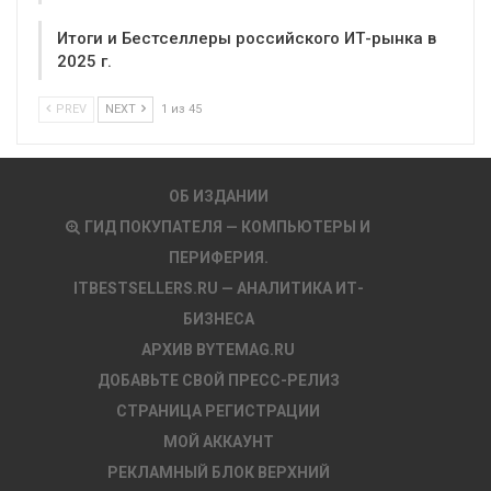
Итоги и Бестселлеры российского ИТ-рынка в
2025 г.
PREV
NEXT
1 из 45
ОБ ИЗДАНИИ
ГИД ПОКУПАТЕЛЯ — КОМПЬЮТЕРЫ И
ПЕРИФЕРИЯ.
ITBESTSELLERS.RU — АНАЛИТИКА ИТ-
БИЗНЕСА
АРХИВ BYTEMAG.RU
ДОБАВЬТЕ СВОЙ ПРЕСС-РЕЛИЗ
СТРАНИЦА РЕГИСТРАЦИИ
МОЙ АККАУНТ
РЕКЛАМНЫЙ БЛОК ВЕРХНИЙ