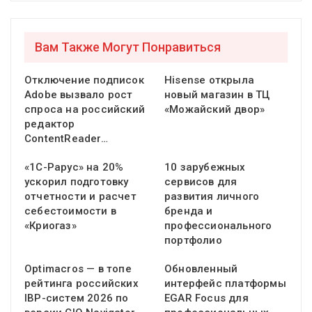
Вам Также Могут Понравиться
Отключение подписок
Hisense открыла
Adobe вызвало рост
новый магазин в ТЦ
спроса на российский
«Можайский двор»
редактор
ContentReader…
«1С-Рарус» на 20%
10 зарубежных
ускорил подготовку
сервисов для
отчетности и расчет
развития личного
себестоимости в
бренда и
«Криогаз»
профессионального
портфолио
Optimacros — в топе
Обновленный
рейтинга российских
интерфейс платформы
IBP-систем 2026 по
EGAR Focus для