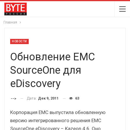
Главная
НОВОСТИ
Обновление EMC
SourceOne для
eDiscovery
Дата:
Дек 9, 2011
63
-->
Корпорация EMC выпустила обновленную
версию интегрированного решения EMC
SourceOne eDiscovery – Kazeon 4.6. Оно