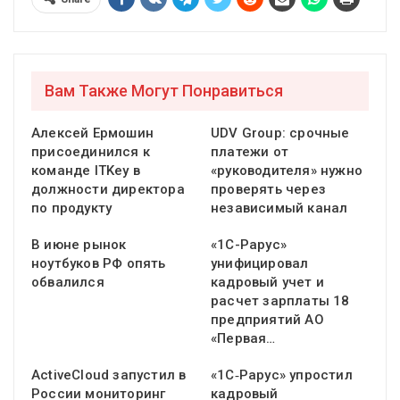
Вам Также Могут Понравиться
Алексей Ермошин
UDV Group: срочные
присоединился к
платежи от
команде ITKey в
«руководителя» нужно
должности директора
проверять через
по продукту
независимый канал
В июне рынок
«1С-Рарус»
ноутбуков РФ опять
унифицировал
обвалился
кадровый учет и
расчет зарплаты 18
предприятий АО
«Первая…
ActiveCloud запустил в
«1С‑Рарус» упростил
России мониторинг
кадровый