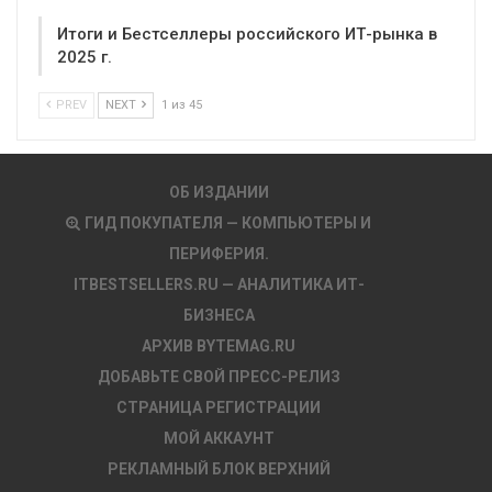
Итоги и Бестселлеры российского ИТ-рынка в
2025 г.
PREV
NEXT
1 из 45
ОБ ИЗДАНИИ
ГИД ПОКУПАТЕЛЯ — КОМПЬЮТЕРЫ И
ПЕРИФЕРИЯ.
ITBESTSELLERS.RU — АНАЛИТИКА ИТ-
БИЗНЕСА
АРХИВ BYTEMAG.RU
ДОБАВЬТЕ СВОЙ ПРЕСС-РЕЛИЗ
СТРАНИЦА РЕГИСТРАЦИИ
МОЙ АККАУНТ
РЕКЛАМНЫЙ БЛОК ВЕРХНИЙ