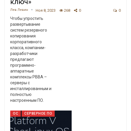
ключ»
Лев Левин
Ноя 8, 2023
268
0
0
Чтобы упростить
развертывание
систем резервного
копирования
корпоративного
класса, компании-
разработчики
предлагают
программно-
аппаратные
комплексы PBBA –
серверы с
инсталлированным и
полностью
настроенным ПО.
ОС
СЕРВЕРНОЕ ПО