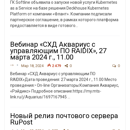
ГК Softline объявила о запуске новой услуги Kubernetes
as a Service на базе решения Deckhouse Kubernetes
Platform от компании «Флант». Компании подписали
партнерское соглашение, в рамках которого платформа
предоставляется в виде готового
…
Вебинар «СХД Аквариус с
управляющим ПО RAIDIX», 27
марта 2024 г., 11.00
-->
Мар 18, 2024
2 479
0
0
Вебинар «СХД Аквариус с управляющим ПО
RAIDIX»Дата проведения: 27 марта 2024 г., 11.00
Место
проведения:• On-line
Организаторы:Компания Аквариус,
«Рэйдикс»
Подробное описание:https://my.mts-
link.ru/j/Aquarius/1697167945
…
Новый релиз почтового сервера
RuPost