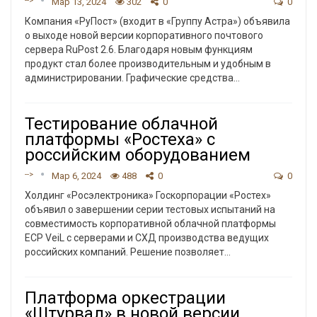
-->
Мар 13, 2024
302
0
0
Компания «РуПост» (входит в «Группу Астра») объявила
о выходе новой версии корпоративного почтового
сервера RuPost 2.6. Благодаря новым функциям
продукт стал более производительным и удобным в
администрировании.
Графические средства
…
Тестирование облачной
платформы «Ростеха» с
российским оборудованием
-->
Мар 6, 2024
488
0
0
Холдинг «Росэлектроника» Госкорпорации «Ростех»
объявил о завершении серии тестовых испытаний на
совместимость корпоративной облачной платформы
ECP VeiL с серверами и СХД производства ведущих
российских компаний. Решение позволяет
…
Платформа оркестрации
«Штурвал» в новой версии