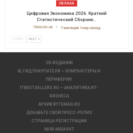
ОБЛАКА
Цифровая Экономика 2026. Краткий
Статистический Сборник…
TW6bURcstk
7 месяцев тому назад
PREV
NEXT
ОБ ИЗДАНИИ
ГИД ПОКУПАТЕЛЯ — КОМПЬЮТЕРЫ И
ПЕРИФЕРИЯ.
ITBESTSELLERS.RU — АНАЛИТИКА ИТ-
БИЗНЕСА
АРХИВ BYTEMAG.RU
ДОБАВЬТЕ СВОЙ ПРЕСС-РЕЛИЗ
СТРАНИЦА РЕГИСТРАЦИИ
МОЙ АККАУНТ