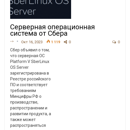
Серверная операционная
система от Сбера
-->
Окт 16, 2023
1 119
0
0
Сбер объявил о том,
что серверная ОС
Platform V SberLinux
OS Server
зарегистрирована в
Реестре российского
ПО и соответствует
требованиям
Минцифры РФ о
производстве,
распространении и
развитии продукта, а
также может
распространяться