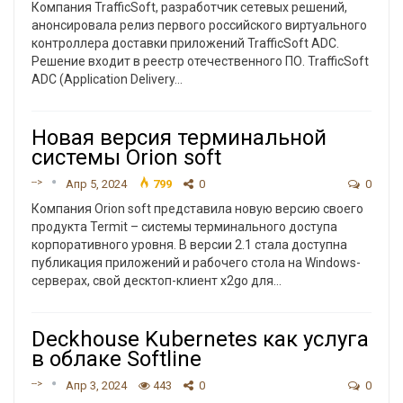
Компания TrafficSoft, разработчик сетевых решений,
анонсировала релиз первого российского виртуального
контроллера доставки приложений TrafficSoft ADC.
Решение входит в реестр отечественного ПО.
TrafficSoft
ADC (Application Delivery
…
Новая версия терминальной
системы Orion soft
-->
Апр 5, 2024
799
0
0
Компания Orion soft представила новую версию своего
продукта Termit – системы терминального доступа
корпоративного уровня. В версии 2.1 стала доступна
публикация приложений и рабочего стола на Windows-
серверах, свой десктоп-клиент x2go для
…
Deckhouse Kubernetes как услуга
в облаке Softline
-->
Апр 3, 2024
443
0
0