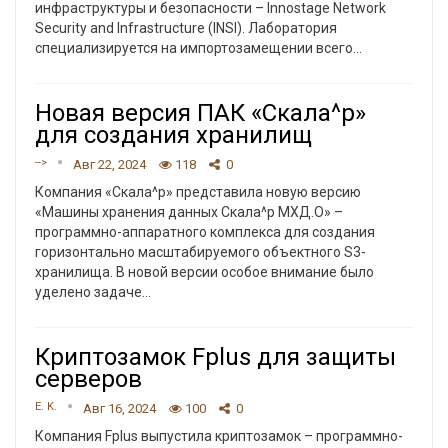
инфраструктуры и безопасности – Innostage Network
Security and Infrastructure (INSI). Лаборатория
специализируется на импортозамещении всего
…
Новая версия ПАК «Скала^р»
для создания хранилищ
-->
Авг 22, 2024
118
0
Компания «Скала^р» представила новую версию
«Машины хранения данных Скала^р МХД.О» –
программно-аппаратного комплекса для создания
горизонтально масштабируемого объектного S3-
хранилища.
В новой версии особое внимание было
уделено задаче
…
Криптозамок Fplus для защиты
серверов
E. K.
Авг 16, 2024
100
0
Компания Fplus выпустила криптозамок – программно-